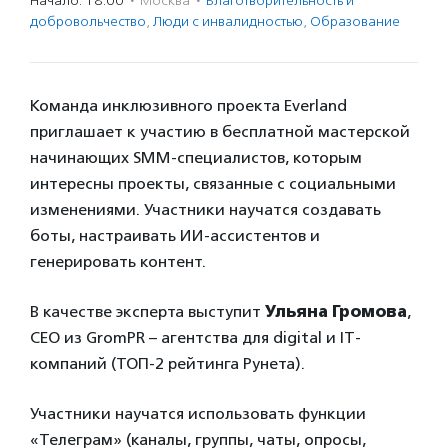
Начало: 18:00
·
Москва
·
Благотвори­тель­ность и
доброволь­чест­во
,
Люди с инвалидностью
,
Образование
Команда инклюзивного проекта Everland
приглашает к участию в бесплатной мастерской
начинающих SMM-специалистов, которым
интересны проекты, связанные с социальными
изменениями. Участники научатся создавать
боты, настраивать ИИ-ассистентов и
генерировать контент.
В качестве эксперта выступит
Ульяна Громова
,
СЕО из GromPR – агентства для digital и IT-
компаний (ТОП-2 рейтинга Рунета).
Участники научатся использовать функции
«Телеграм» (каналы, группы, чаты, опросы,