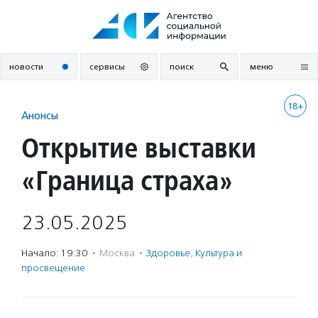
Перейти
к
содержанию
новости
сервисы
поиск
меню
18+
Анонсы
Открытие выставки
«Граница страха»
23.05.2025
Начало: 19:30
·
Москва
·
Здоровье
,
Культура и
просвещение