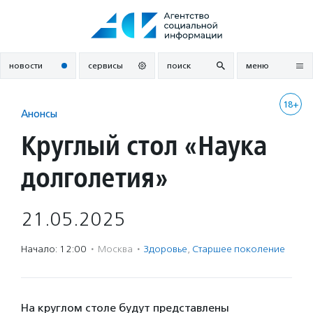
Перейти
к
содержанию
новости
сервисы
поиск
меню
18+
Анонсы
Круглый стол «Наука
долголетия»
21.05.2025
Начало: 12:00
·
Москва
·
Здоровье
,
Старшее поколение
На круглом столе будут представлены