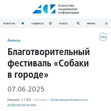
Перейти
к
содержанию
новости
сервисы
поиск
меню
18+
Анонсы
Благотворительный
фестиваль «Собаки
в городе»
07.06.2025
Начало: 11:00
·
Москва
·
Благотвори­тель­ность и
доброволь­чест­во