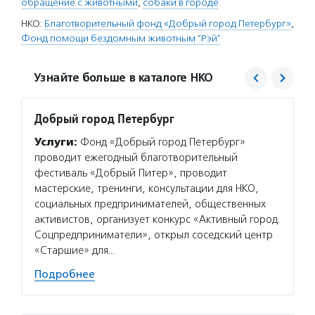
обращение с животными
,
собаки в городе
НКО:
Благотворительный фонд «Добрый город Петербург»
,
Фонд помощи бездомным животным "Рэй"
Узнайте больше в каталоге НКО
Добрый город Петербург
Рэй
Услуги:
Фонд «Добрый город Петербург»
Услуг
проводит ежегодный благотворительный
и меди
фестиваль «Добрый Питер», проводит
реализ
мастерские, тренинги, консультации для НКО,
животн
социальных предпринимателей, общественных
создал
активистов, организует конкурс «Активный город.
посвящ
Соцпредприниматели», открыл соседский центр
Подро
«Старшие» для…
Подробнее