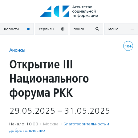
Перейти
к
содержанию
новости
сервисы
поиск
меню
18+
Анонсы
Открытие III
Национального
форума РКК
29.05.2025 – 31.05.2025
Начало: 10:00
·
Москва
·
Благотвори­тель­ность и
доброволь­чест­во