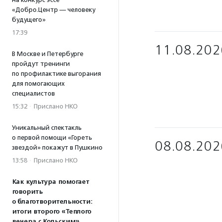
«Добро.Центр — человеку
будущего»
17:39
11.08.202
В Москве и Петербурге
пройдут тренинги
по профилактике выгорания
для помогающих
специалистов
15:32
·
Прислано НКО
Уникальный спектакль
о первой помощи «Гореть
08.08.202
звездой» покажут в Пушкино
13:58
·
Прислано НКО
Как культура помогает
говорить
о благотворительности:
итоги второго «Теплого
вечера с Кольским»