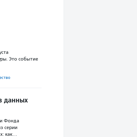
уста
ры. Это событие
ест­во
в данных
ми Фонда
з серии
х: как…