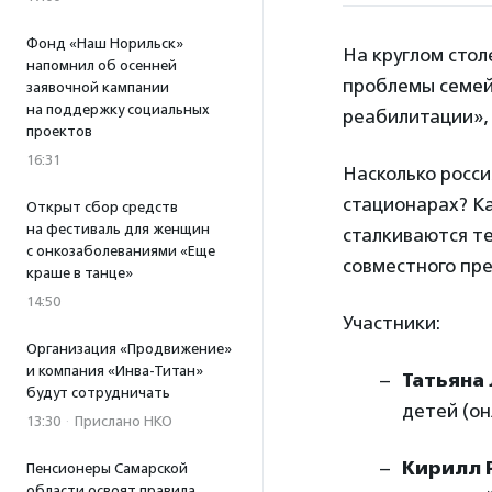
Фонд «Наш Норильск»
На круглом стол
напомнил об осенней
проблемы семей
заявочной кампании
на поддержку социальных
реабилитации»,
проектов
16:31
Насколько росс
стационарах? Ка
Открыт сбор средств
на фестиваль для женщин
сталкиваются те
с онкозаболеваниями «Еще
совместного пр
краше в танце»
14:50
Участники:
Организация «Продвижение»
и компания «Инва-Титан»
Татьяна
будут сотрудничать
детей (о
13:30
·
Прислано НКО
Кирилл 
Пенсионеры Самарской
области освоят правила