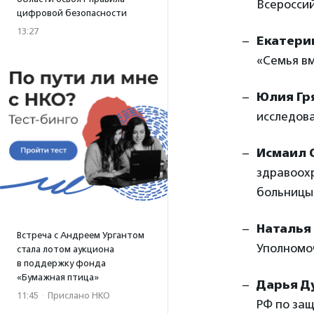
Всеросси
цифровой безопасности
13:27
Екатери
«Семья в
Юлия Гр
исследов
Исмаил 
здравоохр
больницы
Наталья
Встреча с Андреем Ургантом
Уполномо
стала лотом аукциона
в поддержку фонда
«Бумажная птица»
Дарья Д
11:45
·
Прислано НКО
РФ по защ