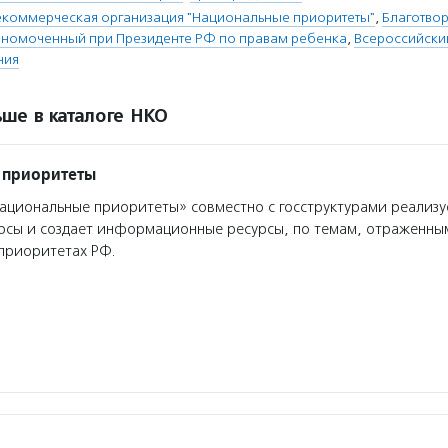
екоммерческая организация "Национальные приоритеты"
,
Благотво
номоченный при Президенте РФ по правам ребенка
,
Всероссийский
ния
ше в каталоге НКО
 приоритеты
циональные приоритеты» совместно с госструктурами реализу
урсы и создает информационные ресурсы, по темам, отраженны
приоритетах РФ.