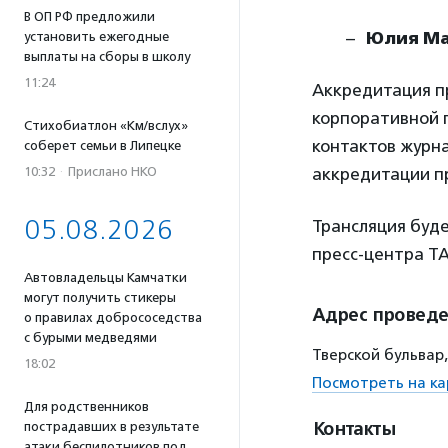
В ОП РФ предложили
Юлия М
установить ежегодные
выплаты на сборы в школу
11:24
Аккредитация про
корпоративной 
Стихобиатлон «Км/вслух»
контактов журн
соберет семьи в Липецке
10:32
·
Прислано НКО
аккредитации п
05.08.2026
Трансляция буд
пресс-центра Т
Автовладельцы Камчатки
могут получить стикеры
Адрес провед
о правилах добрососедства
с бурыми медведями
Тверской бульвар,
18:02
Посмотреть на ка
Для родственников
Контакты
пострадавших в результате
атаки беспилотников под