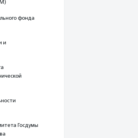
ОМ)
ельного фонда
и и
та
нической
ьности
омитета Госдумы
тва