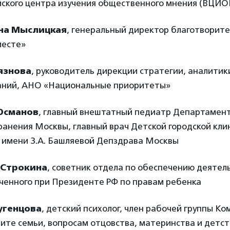
йского центра изучения общественного мнения (ВЦИ
на Мыслицкая
, генеральный директор благотворит
месте»
язнова
, руководитель дирекции стратегии, аналитик
аний, АНО «Национальные приоритеты»
Османов
, главный внештатный педиатр Департамен
анения Москвы, главный врач Детской городской кли
 имени З.А. Башляевой Депздрава Москвы
 Строкина
, советник отдела по обеспечению деятел
ченного при Президенте РФ по правам ребенка
угенцова
, детский психолог, член рабочей группы К
ите семьи, вопросам отцовства, материнства и детс