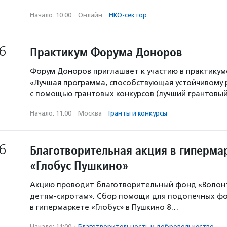
Начало: 10:00
·
Онлайн
·
НКО-сектор
6
Практикум Форума Доноров
Форум Доноров приглашает к участию в практикум
«Лучшая программа, способствующая устойчивому
с помощью грантовых конкурсов (лучший грантовый 
Начало: 11:00
·
Москва
·
Гранты и конкурсы
6
Благотворительная акция в гиперма
«Глобус Пушкино»
Акцию проводит благотворительный фонд «Волон
детям-сиротам». Сбор помощи для подопечных ф
в гипермаркете «Глобус» в Пушкино 8…
Начало: 11:00
·
Благотвори­тель­ность и доброволь­чест­во