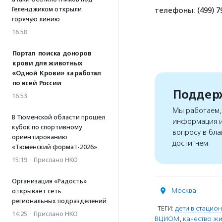
Геленджиком открыли
телефоны: (499) 79
горячую линию
16:58
Портал поиска доноров
крови для животных
«Одной Крови» заработал
по всей России
Поддерж
16:53
Мы работаем, 
В Тюменской области прошел
информация и
кубок по спортивному
вопросу в бла
ориентированию
достигнем
«Тюменский формат-2026»
15:19
·
Прислано НКО
Организация «Радость»
Москва
открывает сеть
региональных подразделений
ТЕГИ:
дети в стацио
14:25
·
Прислано НКО
ВЦИОМ
,
качество ж