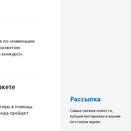
е по номинации
 развитию
конкурс)».
ркете
Рассылка
теры в помощь
Cамые свежие новости,
онда пройдет
лучшие материалы в вашем
почтовом ящике