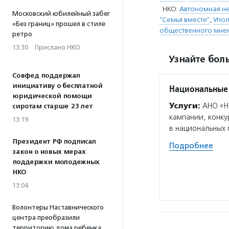
НКО:
Автономная н
Московский юбилейный забег
"Семья вместе"
,
Упол
«Без границ» прошел в стиле
общественного мне
ретро
13:30
·
Прислано НКО
Узнайте боль
Совфед поддержал
инициативу о бесплатной
Национальные
юридической помощи
Услуги:
АНО «На
сиротам старше 23 лет
кампании, конк
13:19
в национальных 
Президент РФ подписал
Подробнее
закон о новых мерах
поддержки молодежных
НКО
13:04
Волонтеры Наставнического
центра преобразили
территорию дома ребенка