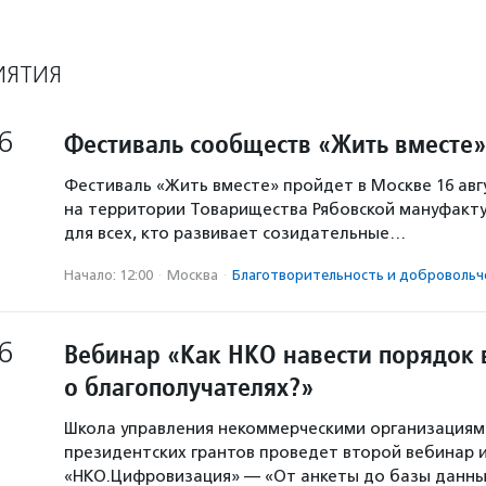
ИЯТИЯ
6
Фестиваль сообществ «Жить вместе»
Фестиваль «Жить вместе» пройдет в Москве 16 авг
на территории Товарищества Рябовской мануфакту
для всех, кто развивает созидательные…
Начало: 12:00
·
Москва
·
Благотвори­тель­ность и доброволь­ч
6
Вебинар «Как НКО навести порядок 
о благополучателях?»
Школа управления некоммерческими организация
президентских грантов проведет второй вебинар и
«НКО.Цифровизация» — «От анкеты до базы данны