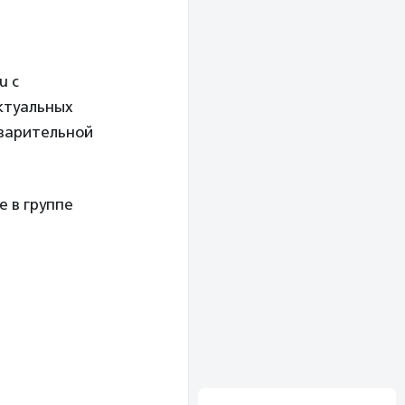
u с
ктуальных
дварительной
е в группе