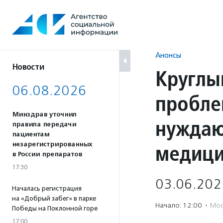
Перейти
к
содержанию
Анонсы
Новости
Круглы
06.08.2026
пробле
Минздрав уточнил
нуждаю
правила передачи
пациентам
медици
незарегистрированных
в России препаратов
17:30
03.06.202
Началась регистрация
на «Добрый забег» в парке
Начало: 12:00
·
Мос
Победы на Поклонной горе
17:00