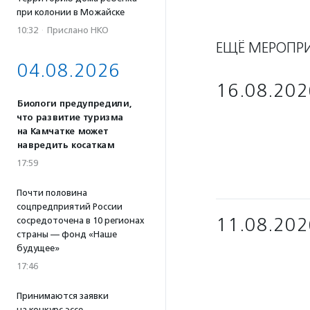
при колонии в Можайске
10:32
·
Прислано НКО
ЕЩЁ МЕРОПР
04.08.2026
16.08.202
Биологи предупредили,
что развитие туризма
на Камчатке может
навредить косаткам
17:59
Почти половина
соцпредприятий России
11.08.202
сосредоточена в 10 регионах
страны — фонд «Наше
будущее»
17:46
Принимаются заявки
на конкурс эссе