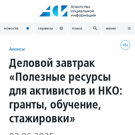
Перейти
к
содержанию
новости
сервисы
поиск
меню
18+
Анонсы
Деловой завтрак
«Полезные ресурсы
для активистов и НКО:
гранты, обучение,
стажировки»