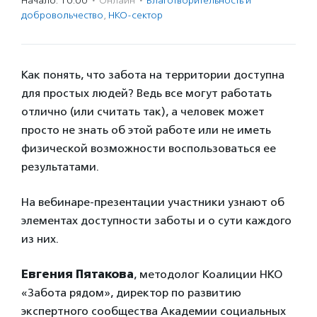
Начало: 10:00
·
Онлайн
·
Благотвори­тель­ность и
доброволь­чест­во
,
НКО-сектор
Как понять, что забота на территории доступна
для простых людей? Ведь все могут работать
отлично (или считать так), а человек может
просто не знать об этой работе или не иметь
физической возможности воспользоваться ее
результатами.
На вебинаре-презентации участники узнают об
элементах доступности заботы и о сути каждого
из них.
Евгения Пятакова
, методолог Коалиции НКО
«Забота рядом», директор по развитию
экспертного сообщества Академии социальных