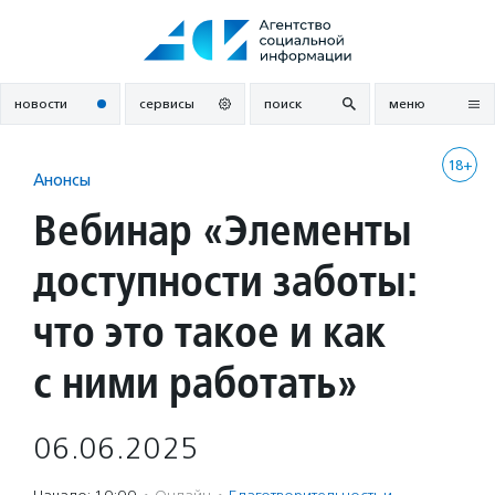
Перейти
к
содержанию
новости
сервисы
поиск
меню
18+
Анонсы
Вебинар «Элементы
доступности заботы:
что это такое и как
с ними работать»
06.06.2025