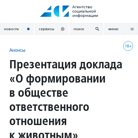
Перейти
к
содержанию
новости
сервисы
поиск
меню
18+
Анонсы
Презентация доклада
«О формировании
в обществе
ответственного
отношения
к животным»