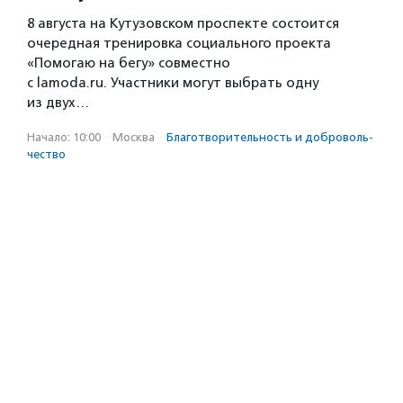
8 августа на Кутузовском проспекте состоится
очередная тренировка социального проекта
«Помогаю на бегу» совместно
с lamoda.ru. Участники могут выбрать одну
из двух…
Начало: 10:00
·
Москва
·
Благотвори­тель­ность и доброволь­
чест­во