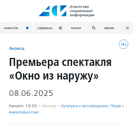
Перейти
к
содержанию
новости
сервисы
поиск
меню
18+
Анонсы
Премьера спектакля
«Окно из наружу»
08.06.2025
Начало: 19:30
·
Москва
·
Культура и просвещение
,
Люди с
инвалидностью