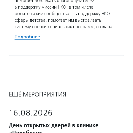
помогает вовлекать благополучателей
образо
в поддержку миссии НКО, в том числе
програ
родительские сообщества – в поддержку НКО
попече
сферы детства, помогает им выстраивать
наруше
систему оценки социальных программ, создала…
некомм
Подробнее
Подро
ЕЩЁ МЕРОПРИЯТИЯ
16.08.2026
День открытых дверей в клинике
«Церебрум»