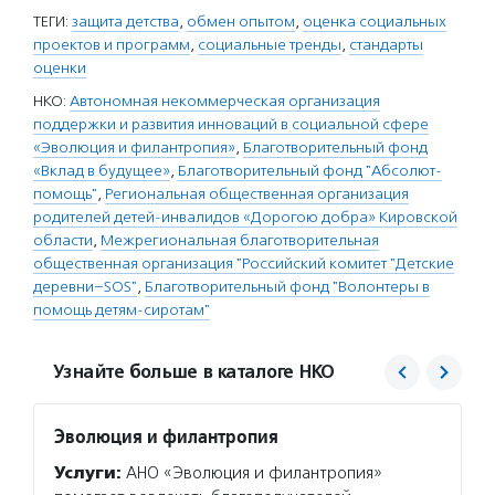
ТЕГИ:
защита детства
,
обмен опытом
,
оценка социальных
проектов и программ
,
социальные тренды
,
стандарты
оценки
НКО:
Автономная некоммерческая организация
поддержки и развития инноваций в социальной сфере
«Эволюция и филантропия»
,
Благотворительный фонд
«Вклад в будущее»
,
Благотворительный фонд "Абсолют-
помощь"
,
Региональная общественная организация
родителей детей-инвалидов «Дорогою добра» Кировской
области
,
Межрегиональная благотворительная
общественная организация "Российский комитет "Детские
деревни–SOS"
,
Благотворительный фонд "Волонтеры в
помощь детям-сиротам"
Узнайте больше в каталоге НКО
Эволюция и филантропия
Вклад
Услуги:
АНО «Эволюция и филантропия»
Услуг