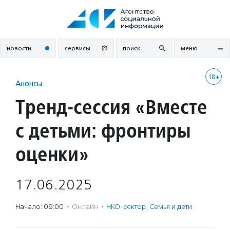
Перейти
к
содержанию
новости
сервисы
поиск
меню
18+
Анонсы
Тренд-сессия «Вместе
с детьми: фронтиры
оценки»
17.06.2025
Начало: 09:00
·
Онлайн
·
НКО-сектор
,
Семья и дети