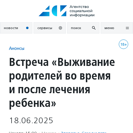
Перейти
к
содержанию
новости
сервисы
поиск
меню
18+
Анонсы
Встреча «Выживание
родителей во время
и после лечения
ребенка»
18.06.2025