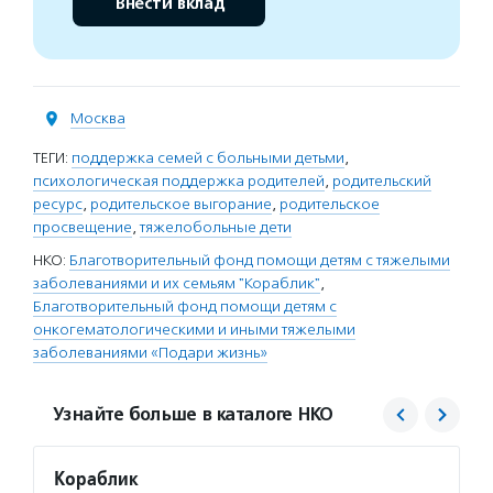
Внести вклад
Москва
ТЕГИ:
поддержка семей с больными детьми
,
психологическая поддержка родителей
,
родительский
ресурс
,
родительское выгорание
,
родительское
просвещение
,
тяжелобольные дети
НКО:
Благотворительный фонд помощи детям с тяжелыми
заболеваниями и их семьям "Кораблик"
,
Благотворительный фонд помощи детям с
онкогематологическими и иными тяжелыми
заболеваниями «Подари жизнь»
Узнайте больше в каталоге НКО
Кораблик
Подар