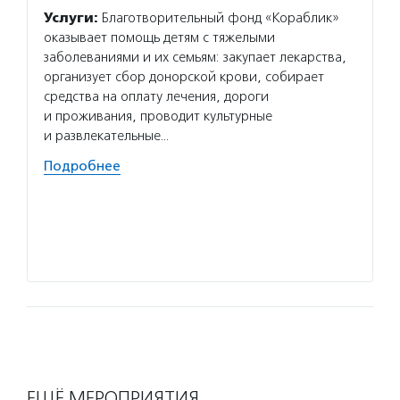
Услуги:
Благотворительный фонд «Кораблик»
Услуг
оказывает помощь детям с тяжелыми
и моло
заболеваниями и их семьям: закупает лекарства,
и друг
организует сбор донорской крови, собирает
адресн
средства на оплату лечения, дороги
а такж
и проживания, проводит культурные
донорс
и развлекательные…
Волон
Подробнее
и друж
Но вол
Если в
заполн
Подро
ЕЩЁ МЕРОПРИЯТИЯ