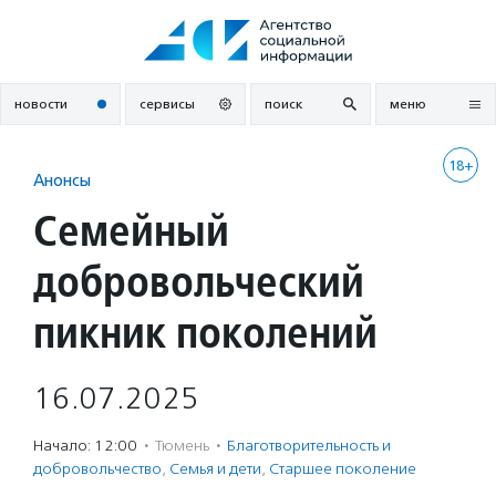
Перейти
к
содержанию
новости
сервисы
поиск
меню
18+
Анонсы
Семейный
добровольческий
пикник поколений
16.07.2025
Начало: 12:00
·
Тюмень
·
Благотвори­тель­ность и
доброволь­чест­во
,
Семья и дети
,
Старшее поколение