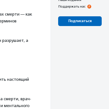
Поддержать нас
ах смерти — как
терминов
Подписаться
н разрушает, а
нить настоящий
ла смерти, врач-
ти ментального