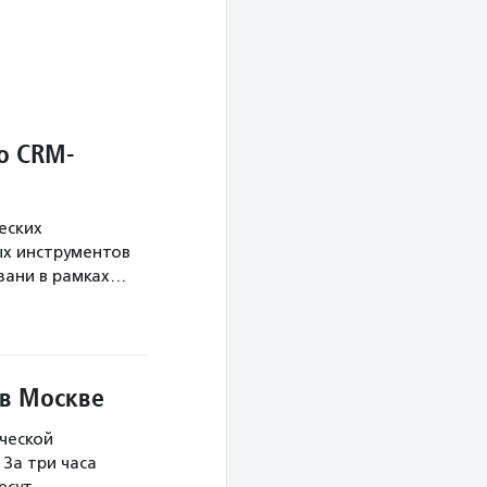
о CRM-
еских
х инструментов
язани в рамках…
 в Москве
ческой
За три часа