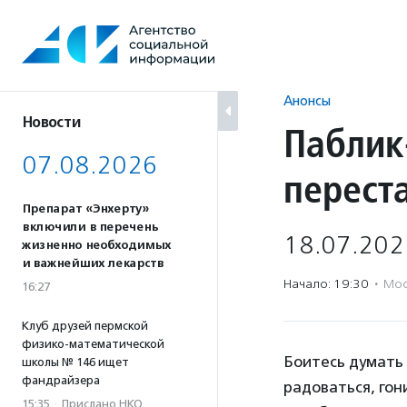
Перейти
к
содержанию
Анонсы
Новости
Паблик
07.08.2026
переста
Препарат «Энхерту»
включили в перечень
18.07.202
жизненно необходимых
и важнейших лекарств
Начало: 19:30
·
Мос
16:27
Клуб друзей пермской
физико-математической
Боитесь думать 
школы № 146 ищет
фандрайзера
радоваться, гон
15:35
·
Прислано НКО