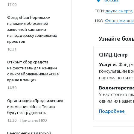
Москва
17:00
ТЕГИ:
доула смерти
Фонд «Наш Норильск»
НКО:
Фонд помощи 
напомнил об осенней
заявочной кампании
на поддержку социальных
Узнайте боль
проектов
16:31
СПИД.Центр
Открыт сбор средств
Услуги:
Фонд «С
на фестиваль для женщин
консультации вр
с онкозаболеваниями «Еще
наркоманов и вз
краше в танце»
Волонтерств
14:50
У нас столько пл
Организация «Продвижение»
одним из наших
и компания «Инва-Титан»
Подробнее
будут сотрудничать
13:30
·
Прислано НКО
Пенсионеры Самарской