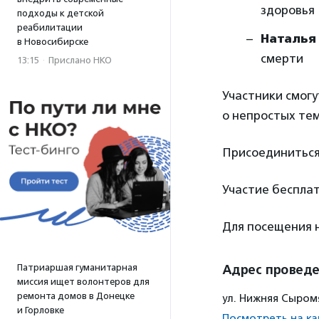
здоровья
подходы к детской
реабилитации
Наталья
в Новосибирске
смерти
13:15
·
Прислано НКО
Участники смогу
о непростых тем
Присоединиться 
Участие бесплат
Для посещения
Патриаршая гуманитарная
Адрес провед
миссия ищет волонтеров для
ремонта домов в Донецке
ул. Нижняя Сыромя
и Горловке
Посмотреть на ка