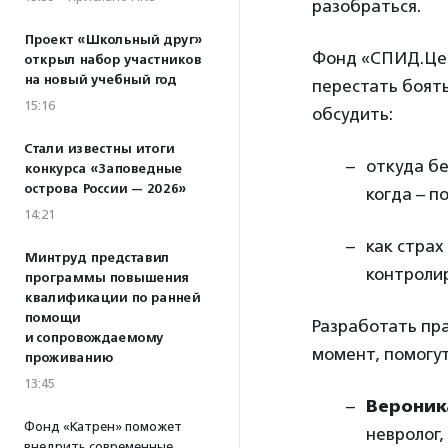
разобраться.
Проект «Школьный друг»
Фонд «СПИД.Цен
открыл набор участников
на новый учебный год
перестать боять
15:16
обсудить:
Стали известны итоги
откуда бе
конкурса «Заповедные
острова России — 2026»
когда – п
14:21
как страх
Минтруд представил
контролир
программы повышения
квалификации по ранней
помощи
Разработать пр
и сопровождаемому
момент, помогут
проживанию
13:45
Вероник
Фонд «Катрен» поможет
невролог,
внедрить современные