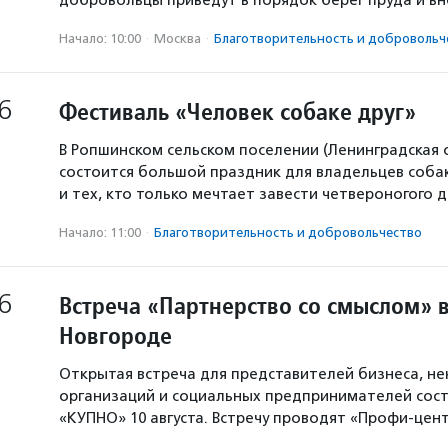
добровольцы приведут в порядок берег пруда и в
Начало: 10:00
·
Москва
·
Благотвори­тель­ность и доброволь­ч
6
Фестиваль «Человек собаке друг»
В Ропшинском сельском поселении (Ленинградская 
состоится большой праздник для владельцев собак
и тех, кто только мечтает завести четвероногого д
Начало: 11:00
·
Благотвори­тель­ность и доброволь­чест­во
6
Встреча «Партнерство со смыслом» 
Новгороде
Открытая встреча для представителей бизнеса, н
организаций и социальных предпринимателей сост
«КУПНО» 10 августа. Встречу проводят «Профи-цен