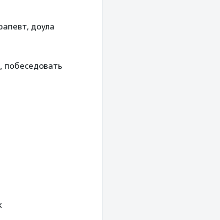
ерапевт, доула
и, побеседовать
Ж