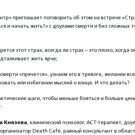
тр» приглашает поговорить об этом на встрече «Стр
ся и начать жить?» с доулами смерти и без сложных 
рется этот страх, всегда ли страх – это плохо, когда о
одталкивает жить ярче;
 смерти «прячется», узнаем его в тревоге, желании все
овать или избегании мыслей о конце. И что делать?
актические шаги, чтобы меньше бояться и больше це
:
а Князева
, клинический психолог, АСТ-терапевт, доу
 организатор Death Café, равный консультант в облас