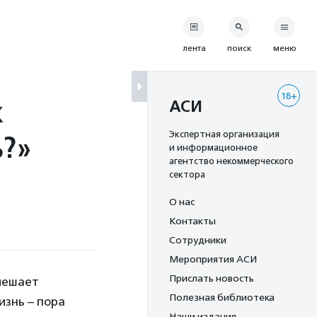
лента
поиск
меню
18+
к
АСИ
ь?»
Экспертная организация
и информационное
агентство некоммерческого
сектора
О нас
Контакты
Сотрудники
Мероприятия АСИ
Прислать новость
 мешает
Полезная библиотека
изнь – пора
Наши издания