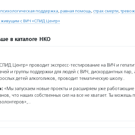
,
психологическая поддержка
,
равная помощь
,
страх смерти
,
тревож
живущим с ВИЧ «СПИД.Центр»
ше в каталоге НКО
ПИД.Центр» проводит экспресс-тестирование на ВИЧ и гепатит
ачей и группы поддержки для людей с ВИЧ, дискордантных пар,
рослых детей алкоголиков, проводит тематическую школу…
о:
«Мы запускаем новые проекты и расширяем уже работающие
анов, что наших собственных сил на все не хватает. Ты можешь 
 волонтеров»,…