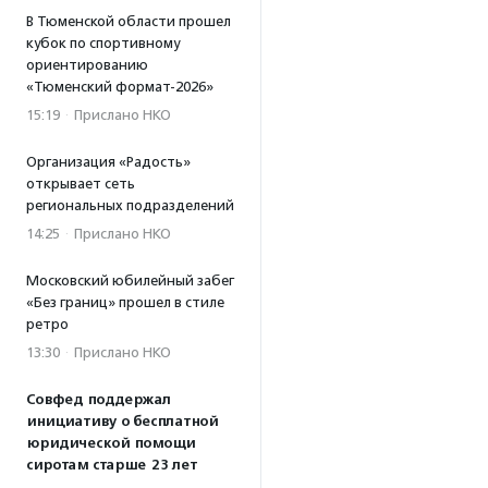
В Тюменской области прошел
кубок по спортивному
ориентированию
«Тюменский формат-2026»
15:19
·
Прислано НКО
Организация «Радость»
открывает сеть
региональных подразделений
14:25
·
Прислано НКО
Московский юбилейный забег
«Без границ» прошел в стиле
ретро
13:30
·
Прислано НКО
Совфед поддержал
инициативу о бесплатной
юридической помощи
сиротам старше 23 лет