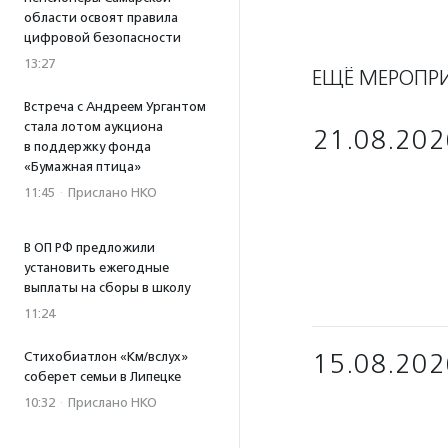
области освоят правила
цифровой безопасности
13:27
ЕЩЁ МЕРОПР
Встреча с Андреем Ургантом
стала лотом аукциона
21.08.202
в поддержку фонда
«Бумажная птица»
11:45
·
Прислано НКО
В ОП РФ предложили
установить ежегодные
выплаты на сборы в школу
11:24
15.08.202
Стихобиатлон «Км/вслух»
соберет семьи в Липецке
10:32
·
Прислано НКО