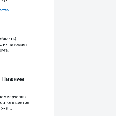
несут…
ест­во
область)
, их питомцев
руга.
в Нижнем
екоммерческих
оится в центре
тр» и…