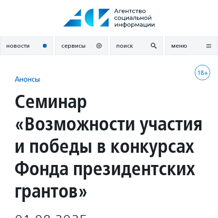
Перейти
к
содержанию
новости
сервисы
поиск
меню
18+
Анонсы
Семинар
«Возможности участия
и победы в конкурсах
Фонда президентских
грантов»