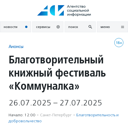
Перейти
к
содержанию
новости
сервисы
поиск
меню
18+
Анонсы
Благотворительный
книжный фестиваль
«Коммуналка»
26.07.2025 – 27.07.2025
Начало: 12:00
·
Санкт-Петербург
·
Благотвори­тель­ность и
доброволь­чест­во