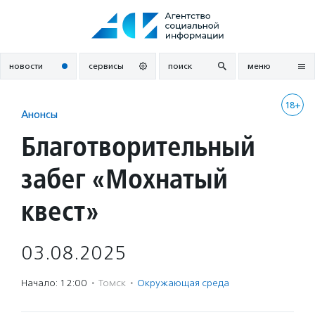
Перейти
к
содержанию
новости
сервисы
поиск
меню
18+
Анонсы
Благотворительный
забег «Мохнатый
квест»
03.08.2025
Начало: 12:00
·
Томск
·
Окружающая среда