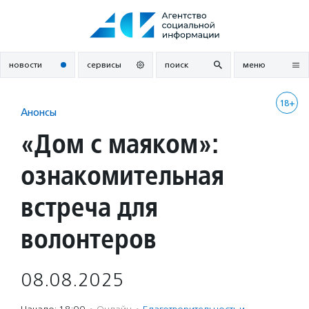
Перейти
к
содержанию
новости
сервисы
поиск
меню
18+
Анонсы
«Дом с маяком»:
ознакомительная
встреча для
волонтеров
08.08.2025