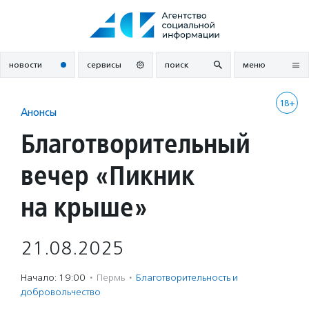
Перейти
к
содержанию
новости
сервисы
поиск
меню
18+
Анонсы
Благотворительный
вечер «Пикник
на крыше»
21.08.2025
Начало: 19:00
·
Пермь
·
Благотвори­тель­ность и
доброволь­чест­во