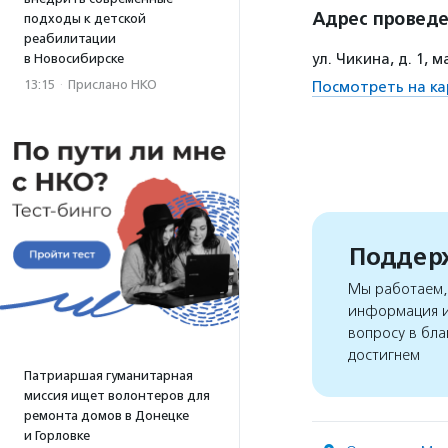
Адрес провед
подходы к детской
реабилитации
ул. Чиĸина, д. 1,
в Новосибирске
13:15
·
Прислано НКО
Посмотреть на ка
Поддерж
Мы работаем, 
информация и
вопросу в бла
достигнем
Патриаршая гуманитарная
миссия ищет волонтеров для
ремонта домов в Донецке
и Горловке