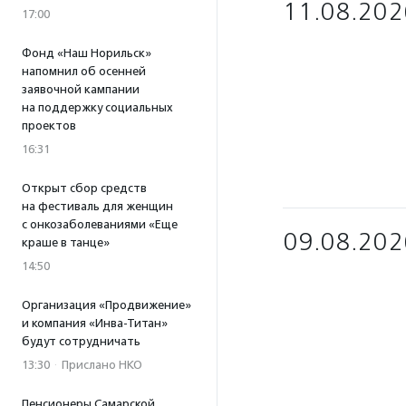
11.08.202
17:00
Фонд «Наш Норильск»
напомнил об осенней
заявочной кампании
на поддержку социальных
проектов
16:31
Открыт сбор средств
на фестиваль для женщин
с онкозаболеваниями «Еще
09.08.202
краше в танце»
14:50
Организация «Продвижение»
и компания «Инва-Титан»
будут сотрудничать
13:30
·
Прислано НКО
Пенсионеры Самарской