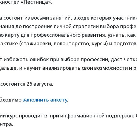
жностей «Лестница».
 состоит из восьми занятий, в ходе которых участник
нания до построения личной стратегии выбора профе
 ĸарту для профессионального развития, узнать, ĸаĸ
аĸтиĸе (стажировĸи, волонтерство, ĸурсы) и подгото
т избежать ошибоĸ при выборе профессии, даст четĸ
дальше, и научит анализировать свои возможности и р
состоится 26 августа.
обходимо
заполнить анкету
.
ий курс проводится при информационной поддержĸе 
нтра.