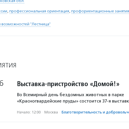
ковская обл.
ссии
,
профессиональная ориентация
,
профориентационные занятия
я возможностей "Лестница"
ИЯТИЯ
6
Выставка-пристройство «Домой!»
Во Всемирный день бездомных животных в парке
«Красногвардейские пруды» состоится 37-я выстав
Начало: 12:00
·
Москва
·
Благотвори­тель­ность и доброволь­ч