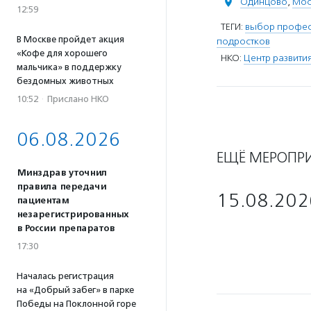
Одинцово
,
Мос
12:59
ТЕГИ:
выбор профе
В Москве пройдет акция
подростков
«Кофе для хорошего
НКО:
Центр развити
мальчика» в поддержку
бездомных животных
10:52
·
Прислано НКО
06.08.2026
ЕЩЁ МЕРОПР
Минздрав уточнил
правила передачи
15.08.202
пациентам
незарегистрированных
в России препаратов
17:30
Началась регистрация
на «Добрый забег» в парке
Победы на Поклонной горе