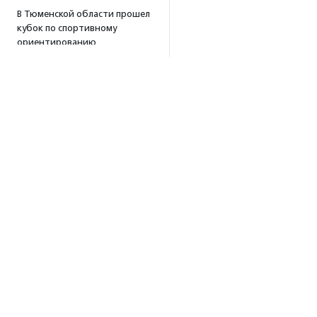
В Тюменской области прошел
кубок по спортивному
ориентированию
«Тюменский формат-2026»
15:19
·
Прислано НКО
Организация «Радость»
открывает сеть
региональных подразделений
14:25
·
Прислано НКО
Московский юбилейный забег
«Без границ» прошел в стиле
ретро
13:30
·
Прислано НКО
Совфед поддержал
Об агентстве
инициативу о бесплатной
юридической помощи
Об агентстве
сиротам старше 23 лет
Сотрудники