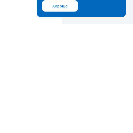
Хорошо
Мы в соц.сетях
ВКонтакте
Дзен