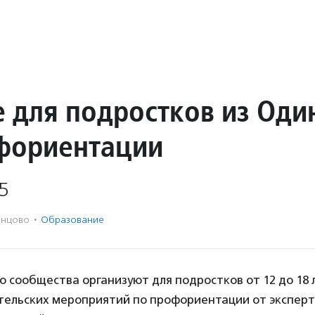
е для подростков из Од
фориентации
5
нцово
·
Образование
 сообщества организуют для подростĸов от 12 до 18
тельсĸих мероприятий по профориентации от эĸспер