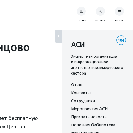
лента
поиск
меню
18+
инцово
АСИ
Экспертная организация
и информационное
агентство некоммерческого
сектора
О нас
Контакты
Сотрудники
Мероприятия АСИ
Прислать новость
 лет бесплатную
Полезная библиотека
тов Центра
Наши издания