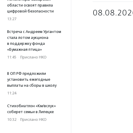
области освоят правила
08.08.202
цифровой безопасности
13:27
Встреча с Андреем Ургантом
стала лотом аукциона
в поддержку фонда
«Бумажная птица»
11:45
·
Прислано НКО
В ОП РФ предложили
установить ежегодные
выплаты на сборы в школу
11:24
Стихобиатлон «Км/вслух»
соберет семьи в Липецке
10:32
·
Прислано НКО