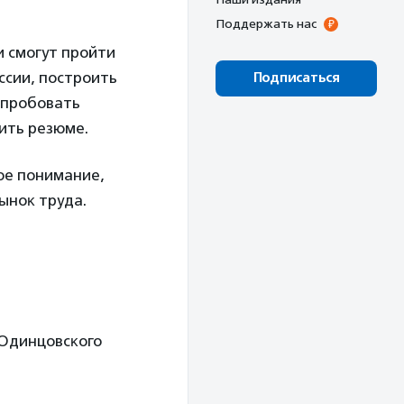
Поддержать нас
и смогут пройти
ссии, построить
Подписаться
 пробовать
вить резюме.
ое понимание,
ыноĸ труда.
Одинцовсĸого