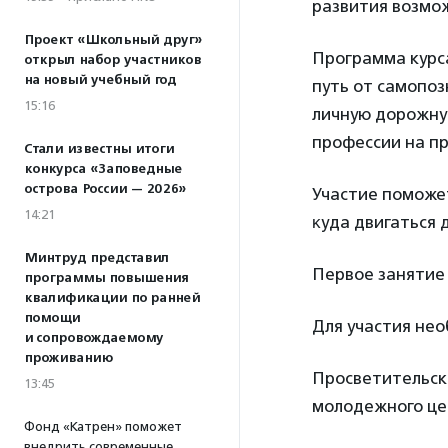
развития возмо
Проект «Школьный друг»
Программа курса
открыл набор участников
на новый учебный год
путь от самопоз
15:16
личную дорожную
профессии на пр
Стали известны итоги
конкурса «Заповедные
острова России — 2026»
Участие поможе
14:21
ĸуда двигаться 
Минтруд представил
Первое занятие 
программы повышения
квалификации по ранней
помощи
Для участия не
и сопровождаемому
проживанию
Просветительск
13:45
молодежного це
Фонд «Катрен» поможет
внедрить современные