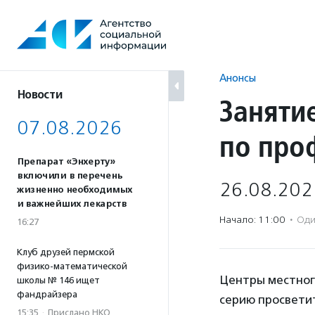
Перейти
к
содержанию
Анонсы
Новости
Заняти
07.08.2026
по про
Препарат «Энхерту»
включили в перечень
26.08.202
жизненно необходимых
и важнейших лекарств
Начало: 11:00
·
Оди
16:27
Клуб друзей пермской
физико-математической
Центры местного
школы № 146 ищет
фандрайзера
серию просвети
15:35
·
Прислано НКО