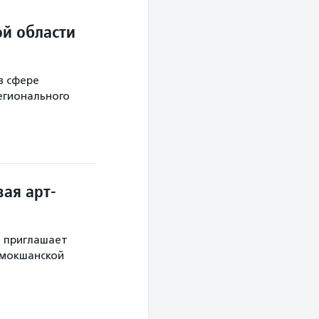
й области
в сфере
егионального
ая арт-
й приглашает
 мокшанской