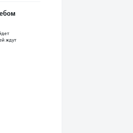
небом
йдет
тей ждут