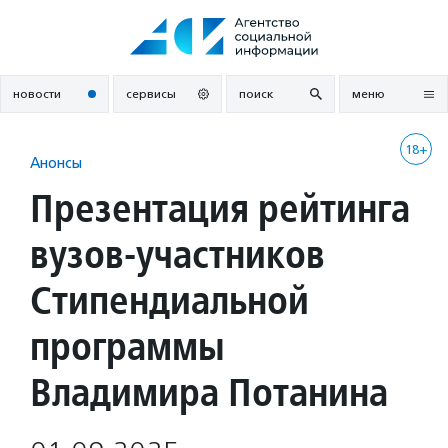
Перейти
к
содержанию
новости
сервисы
поиск
меню
18+
Анонсы
Презентация рейтинга
вузов-участников
Стипендиальной
программы
Владимира Потанина