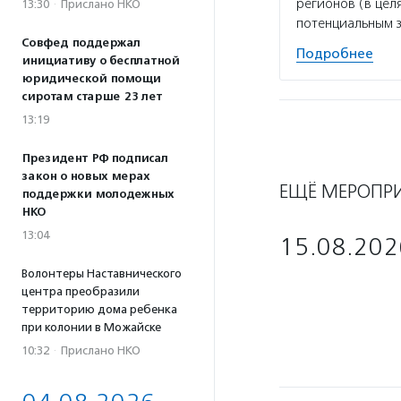
регионов (в цел
13:30
·
Прислано НКО
потенциальным 
Совфед поддержал
Подробнее
инициативу о бесплатной
юридической помощи
сиротам старше 23 лет
13:19
Президент РФ подписал
закон о новых мерах
ЕЩЁ МЕРОПР
поддержки молодежных
НКО
13:04
15.08.202
Волонтеры Наставнического
центра преобразили
территорию дома ребенка
при колонии в Можайске
10:32
·
Прислано НКО