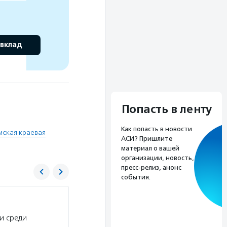
 вклад
Попасть в ленту
Как попасть в новости
ская краевая
АСИ? Пришлите
материал о вашей
организации, новость,
пресс-релиз, анонс
события.
Счастье жить
и среди
Услуги:
Общественная организация «Счастье ж