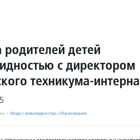
а родителей детей
лидностью с директором
ского техникума-интерна
5
мь
·
Люди с инвалидностью
,
Образование