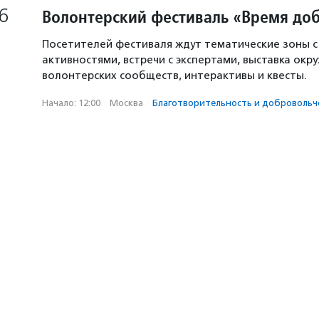
6
Волонтерский фестиваль «Время доб
Посетителей фестиваля ждут тематические зоны 
активностями, встречи с экспертами, выставка окр
волонтерских сообществ, интерактивы и квесты.
Начало: 12:00
·
Москва
·
Благотвори­тель­ность и доброволь­ч