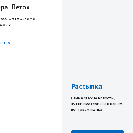
ра. Лето»
с волонтерскими
ужных
ест­во
Рассылка
Cамые свежие новости,
лучшие материалы в вашем
почтовом ящике