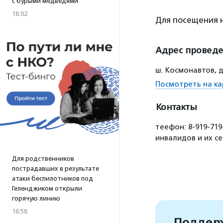
с бурыми медведями
18:02
Для посещения
Адрес провед
ш. Космонавтов, д
Посмотреть на ка
Контакты
теефон: 8-919-71
инвалидов и их с
Для родственников
пострадавших в результате
атаки беспилотников под
Геленджиком открыли
горячую линию
16:58
Поддерж