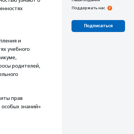
ностью узнают о
бенностях
Поддержать нас
Подписаться
пления и
ях учебного
никуме,
просы родителей,
ельного
щиты прав
 особых знаний»