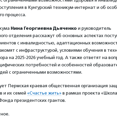
 с ограниченными возможностями здоровья и инвалид
ступления в Кунгурский техникум-интернат и об осо
го процесса.
икума
Нина Георгиевна Дьяченко
и руководитель
ого отделения расскажут об основных аспектах посту
риентов с инвалидностью, адаптационных возможност
акомят с инфраструктурой, условиями обучения в тех
ра на 2025-2026 учебный год. А также ответят на во
цифических потребностей и особенностей образоват
юдей с ограниченными возможностями.
зует Пермская краевая общественная организация за
в и их семей
«Счастье жить»
в рамках проекта «Школа
Фонда президентских грантов.
ное.