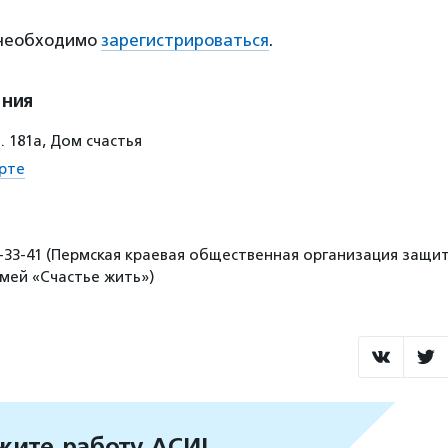
 необходимо
зарегистрироваться
.
ения
. 181а, Дом счастья
рте
9-33-41 (Пермская краевая общественная организация защи
емей «Счастье жить»)
ите работу АСИ!