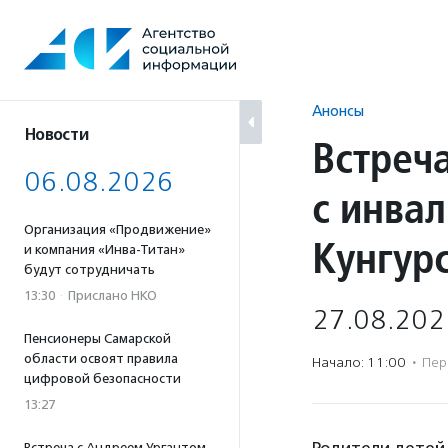
Перейти
к
содержанию
Анонсы
Новости
Встреч
06.08.2026
с инва
Организация «Продвижение»
Кунгур
и компания «Инва-Титан»
будут сотрудничать
13:30
·
Прислано НКО
27.08.202
Пенсионеры Самарской
области освоят правила
Начало: 11:00
·
Пер
цифровой безопасности
13:27
Встреча с Андреем Ургантом