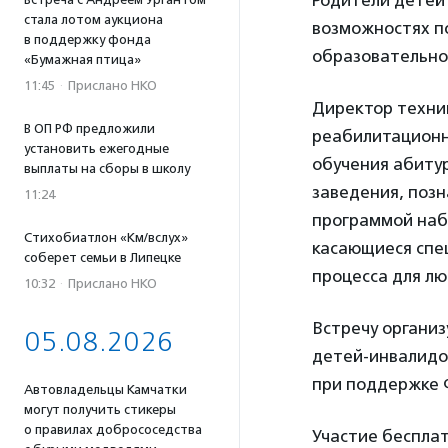
Родители детей
стала лотом аукциона
возможностях по
в поддержку фонда
образовательно
«Бумажная птица»
11:45
·
Прислано НКО
Директор техн
В ОП РФ предложили
реабилитационн
установить ежегодные
обучения абиту
выплаты на сборы в школу
заведения, позн
11:24
программой набо
Стихобиатлон «Км/вслух»
касающиеся спе
соберет семьи в Липецке
процесса для л
10:32
·
Прислано НКО
Встречу органи
05.08.2026
детей-инвалидо
при поддержке 
Автовладельцы Камчатки
могут получить стикеры
о правилах добрососедства
Участие бесплат