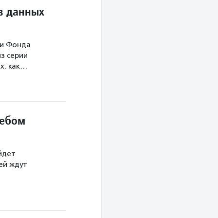
в данных
ми Фонда
з серии
х: как…
небом
йдет
тей ждут