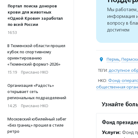
Портал поиска доноров
Мы работаем, 
крови для животных
информация и
«Одной Крови» заработал
вопросу в бла
по всей России
достигнем
16:53
В Тюменской области прошел
кубок по спортивному
ориентированию
Пермь
,
Пермски
«Тюменский формат-2026»
ТЕГИ:
доступное об
15:19
·
Прислано НКО
НКО:
Фонд-оператор
Организация «Радость»
общественная органи
открывает сеть
региональных подразделений
Узнайте боль
14:25
·
Прислано НКО
Московский юбилейный забег
Фонд президен
«Без границ» прошел в стиле
ретро
Услуги:
Фонд пр