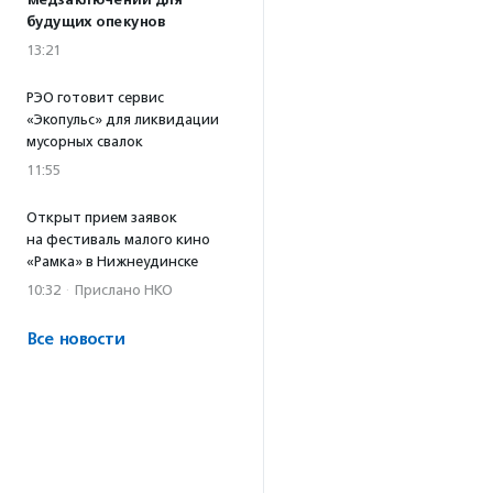
медзаключений для
будущих опекунов
13:21
РЭО готовит сервис
«Экопульс» для ликвидации
мусорных свалок
11:55
Открыт прием заявок
на фестиваль малого кино
«Рамка» в Нижнеудинске
10:32
·
Прислано НКО
Все новости