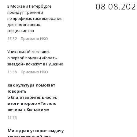
08.08.202
В Москве и Петербурге
пройдут тренинги
по профилактике выгорания
для помогающих
специалистов
15:32
·
Прислано НКО
Уникальный спектакль
о первой помощи «Гореть
звездой» покажут в Пушкино
13:58
·
Прислано НКО
Как культура помогает
говорить
о благотворительности:
итоги второго «Теплого
вечера с Кольским»
13:55
Минздрав ускорит выдачу