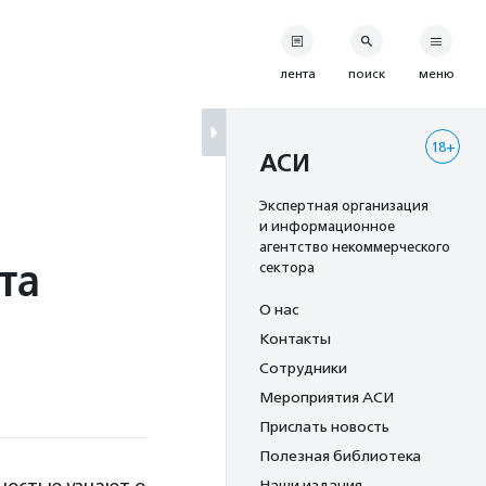
лента
поиск
меню
18+
АСИ
Экспертная организация
и информационное
агентство некоммерческого
та
сектора
О нас
Контакты
Сотрудники
Мероприятия АСИ
Прислать новость
Полезная библиотека
Наши издания