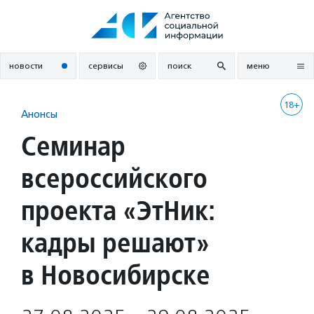
Перейти
к
содержанию
новости
сервисы
поиск
меню
18+
Анонсы
Семинар
всероссийского
проекта «ЭтНик:
кадры решают»
в Новосибирске