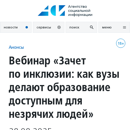
Перейти
к
содержанию
новости
сервисы
поиск
меню
18+
Анонсы
Вебинар «Зачет
по инклюзии: как вузы
делают образование
доступным для
незрячих людей»