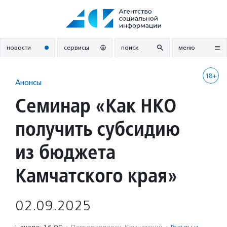
Перейти
к
содержанию
новости
сервисы
поиск
меню
18+
Анонсы
Семинар «Как НКО
получить субсидию
из бюджета
Камчатского края»
02.09.2025