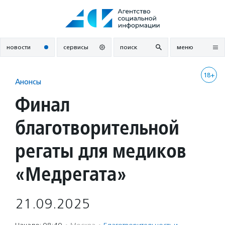
Перейти
к
содержанию
новости
сервисы
поиск
меню
18+
Анонсы
Финал
благотворительной
регаты для медиков
«Медрегата»
21.09.2025