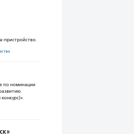
ка-пристройство.
ест­во
е по номинации
 развитию
конкурс)».
ск»