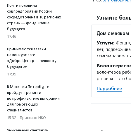
НКО:
Благотворител
Почти половина
соцпредприятий России
Узнайте боль
сосредоточена в 10 регионах
страны — фонд «Наше
будущее»
Дом с маяком
17:46
Услуги:
Фонд «Д
Принимаются заявки
лет, поддержива
на конкурс эссе
семьям забирать
«Добро.Центр — человеку
Волонтерств
будущего»
волонтеров рабо
17:39
разовая – это б
В Москве и Петербурге
Подробнее
пройдут тренинги
по профилактике выгорания
для помогающих
специалистов
15:32
·
Прислано НКО
Уникальный спектакль