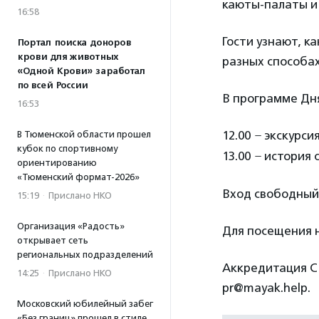
каюты-палаты и 
16:58
Гости узнают, к
Портал поиска доноров
крови для животных
разных способах
«Одной Крови» заработал
по всей России
В программе Дн
16:53
12.00
–
экскурсия
В Тюменской области прошел
кубок по спортивному
13.00
–
история с
ориентированию
«Тюменский формат-2026»
Вход свободный
15:19
·
Прислано НКО
Организация «Радость»
Для посещения
открывает сеть
региональных подразделений
Аккредитация СМ
14:25
·
Прислано НКО
pr@mayak.help.
Московский юбилейный забег
«Без границ» прошел в стиле