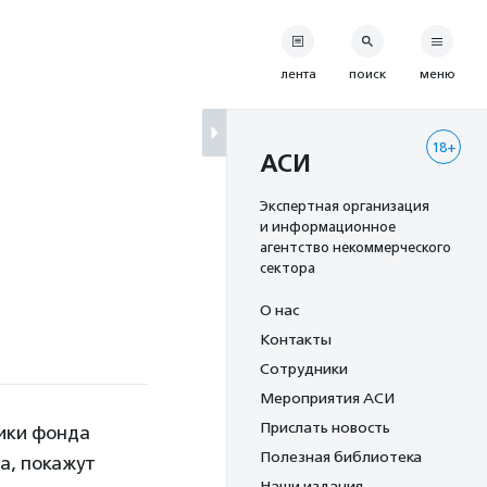
лента
поиск
меню
18+
АСИ
Экспертная организация
и информационное
агентство некоммерческого
сектора
О нас
Контакты
Сотрудники
Мероприятия АСИ
Прислать новость
ики фонда
Полезная библиотека
а, покажут
Наши издания