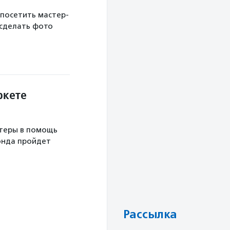
 посетить мастер-
 сделать фото
ркете
теры в помощь
онда пройдет
Рассылка