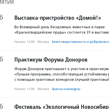
ИЯТИЯ
6
Выставка-пристройство «Домой!»
Во Всемирный день бездомных животных в парке
«Красногвардейские пруды» состоится 37-я выстав
Начало: 12:00
·
Москва
·
Благотвори­тель­ность и доброволь­ч
6
Практикум Форума Доноров
Форум Доноров приглашает к участию в практикум
«Лучшая программа, способствующая устойчивому
с помощью грантовых конкурсов (лучший грантовый 
Начало: 11:00
·
Москва
·
Гранты и конкурсы
6
Фестиваль «Экологичный Новосибир