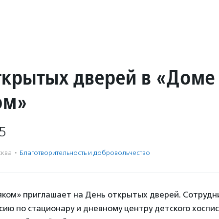
ткрытых дверей в «Доме
ом»
5
ква
·
Благотвори­тель­ность и доброволь­чест­во
яком» приглашает на День открытых дверей. Сотрудн
сию по стационару и дневному центру детского хоспис