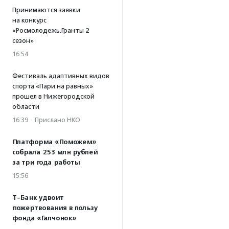
Принимаются заявки
на конкурс
«Росмолодежь.Гранты 2
сезон»
16:54
Фестиваль адаптивных видов
спорта «Пари на равных»
прошел в Нижегородской
области
16:39
·
Прислано НКО
Платформа «Поможем»
собрала 253 млн рублей
за три года работы
15:56
Т-Банк удвоит
пожертвования в пользу
фонда «Галчонок»