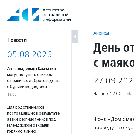
Перейти
к
содержанию
Анонсы
Новости
День о
05.08.2026
с маяк
Автовладельцы Камчатки
могут получить стикеры
27.09.202
о правилах добрососедства
с бурыми медведями
Начало: 12:00
·
Мос
18:02
Для родственников
пострадавших в результате
Фонд «Дом с ма
атаки беспилотников под
Геленджиком открыли
проведут экскур
горячую линию