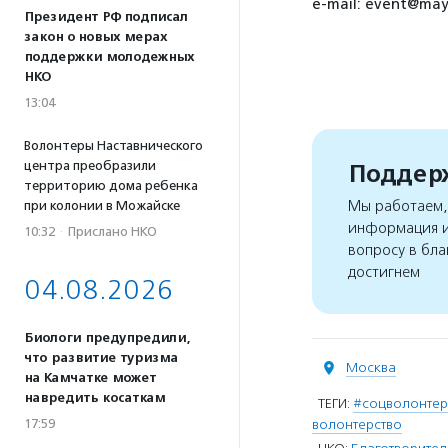
e-mail: event@ma
Президент РФ подписал
закон о новых мерах
поддержки молодежных
НКО
13:04
Волонтеры Наставнического
центра преобразили
Поддерж
территорию дома ребенка
Мы работаем, 
при колонии в Можайске
информация и
10:32
·
Прислано НКО
вопросу в бла
достигнем
04.08.2026
Биологи предупредили,
что развитие туризма
Москва
на Камчатке может
навредить косаткам
ТЕГИ:
#соцволонте
17:59
волонтерство