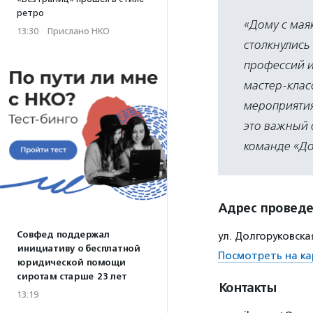
ретро
«Дому с мая
13:30
·
Прислано НКО
столкнулись
профессий и
мастер-клас
мероприятия
это важный 
команде «До
Адрес провед
Совфед поддержал
ул. Долгоруковска
инициативу о бесплатной
Посмотреть на ка
юридической помощи
сиротам старше 23 лет
Контакты
13:19