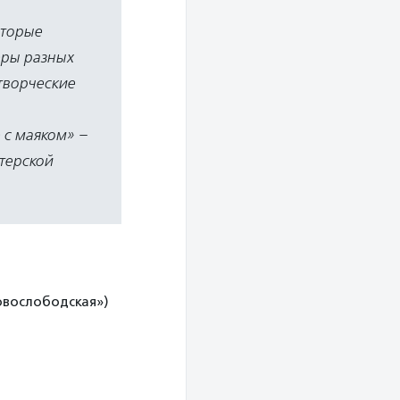
оторые
еры разных
творческие
 с маяком» –
терской
Новослободская»)