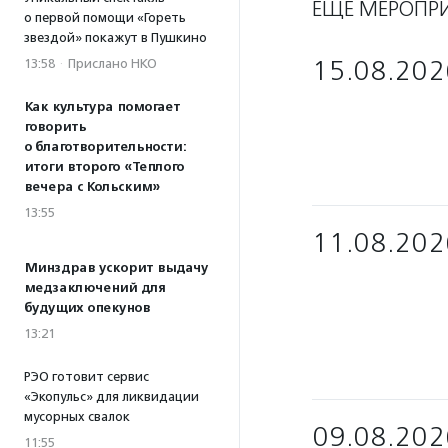
ЕЩЁ МЕРОПР
о первой помощи «Гореть
звездой» покажут в Пушкино
15.08.202
13:58
·
Прислано НКО
Как культура помогает
говорить
о благотворительности:
итоги второго «Теплого
вечера с Кольским»
13:55
11.08.202
Минздрав ускорит выдачу
медзаключений для
будущих опекунов
13:21
РЭО готовит сервис
«Экопульс» для ликвидации
мусорных свалок
09.08.202
11:55