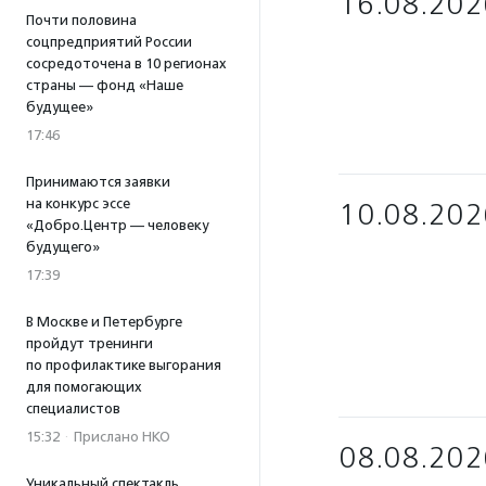
16.08.202
Почти половина
соцпредприятий России
сосредоточена в 10 регионах
страны — фонд «Наше
будущее»
17:46
Принимаются заявки
на конкурс эссе
10.08.202
«Добро.Центр — человеку
будущего»
17:39
В Москве и Петербурге
пройдут тренинги
по профилактике выгорания
для помогающих
специалистов
15:32
·
Прислано НКО
08.08.202
Уникальный спектакль