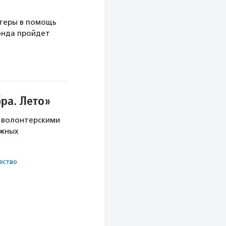
теры в помощь
онда пройдет
ра. Лето»
с волонтерскими
ужных
ест­во