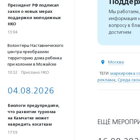
Поддерж
Президент РФ подписал
Мы работаем, 
закон о новых мерах
поддержки молодежных
информация и
НКО
вопросу в бла
достигнем
13:04
Волонтеры Наставнического
центра преобразили
территорию дома ребенка
Москва
при колонии в Можайске
10:32
·
Прислано НКО
ТЕГИ:
маркировка с
реклама
,
Среда сво
04.08.2026
Биологи предупредили,
что развитие туризма
на Камчатке может
ЕЩЁ МЕРОПР
навредить косаткам
17:59