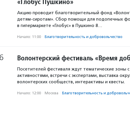
«Глобус Пушкино»
Акцию проводит благотворительный фонд «Волон
детям-сиротам». Сбор помощи для подопечных ф
в гипермаркете «Глобус» в Пушкино 8…
Начало: 11:00
·
Благотвори­тель­ность и доброволь­чест­во
6
Волонтерский фестиваль «Время доб
Посетителей фестиваля ждут тематические зоны 
активностями, встречи с экспертами, выставка окр
волонтерских сообществ, интерактивы и квесты.
Начало: 12:00
·
Москва
·
Благотвори­тель­ность и доброволь­ч