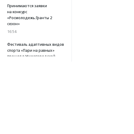
Принимаются заявки
на конкурс
«Росмолодежь.Гранты 2
сезон»
16:54
Фестиваль адаптивных видов
спорта «Пари на равных»
прошел в Нижегородской
области
16:39
·
Прислано НКО
Платформа «Поможем»
собрала 253 млн рублей
за три года работы
15:56
Т-Банк удвоит
пожертвования в пользу
фонда «Галчонок»