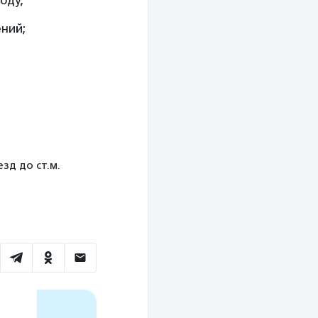
оду;
ний;
езд до ст.м.