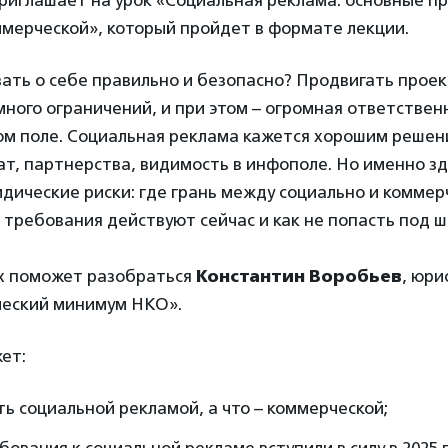
риглашает на урок «Социальная реклама: основные п
ммерческой», который пройдет в формате лекции.
ать о себе правильно и безопасно? Продвигать прое
ного ограничений, и при этом – огромная ответствен
ном поле. Социальная реклама кажется хорошим решен
т, партнерства, видимость в инфополе. Но именно зд
дические риски: где грань между социально и коммер
 требования действуют сейчас и как не попасть под 
ах поможет разобраться
Константин Воробьев
, юри
еский минимум НКО».
ет:
ть социальной рекламой, а что – коммерческой;