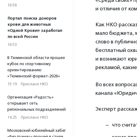
«Среда своих» п
16:58
и отличия от ко
Портал поиска доноров
Как НКО рассказ
крови для животных
«Одной Крови» заработал
мало бюджета, м
по всей России
слово в публич
16:53
бесплатный охва
В Тюменской области прошел
и возникают юри
кубок по спортивному
рекламой, какие
ориентированию
«Тюменский формат-2026»
Во всех вопрос
15:19
·
Прислано НКО
канала «Юридич
Организация «Радость»
открывает сеть
Эксперт расскаж
региональных подразделений
14:25
·
Прислано НКО
что счита
Московский юбилейный забег
«Без границ» прошел в стиле