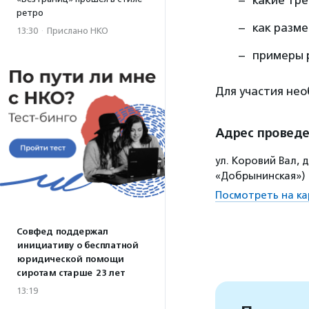
какие тре
ретро
как разм
13:30
·
Прислано НКО
примеры р
Для участия не
Адрес провед
ул. Коровий Вал, 
«Добрынинская»)
Посмотреть на ка
Совфед поддержал
инициативу о бесплатной
юридической помощи
сиротам старше 23 лет
13:19