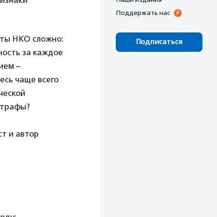
ризнаки
Поддержать нас
кты НКО сложно:
Подписаться
ность за каждое
ием –
есь чаще всего
ческой
штрафы?
ст и автор