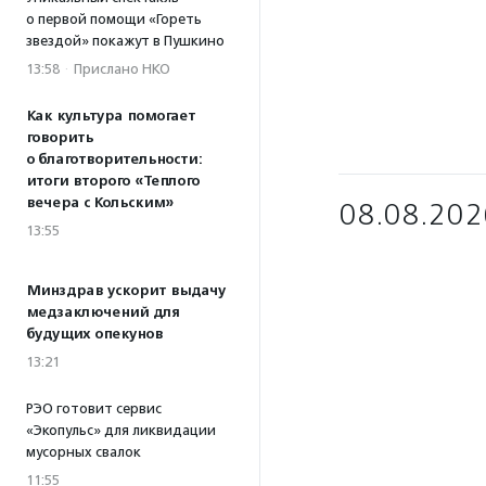
о первой помощи «Гореть
звездой» покажут в Пушкино
13:58
·
Прислано НКО
Как культура помогает
говорить
о благотворительности:
итоги второго «Теплого
вечера с Кольским»
08.08.202
13:55
Минздрав ускорит выдачу
медзаключений для
будущих опекунов
13:21
РЭО готовит сервис
«Экопульс» для ликвидации
мусорных свалок
11:55