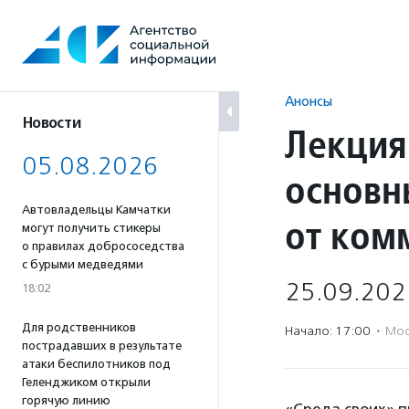
Перейти
к
содержанию
Анонсы
Новости
Лекция
05.08.2026
основн
Автовладельцы Камчатки
от ком
могут получить стикеры
о правилах добрососедства
с бурыми медведями
25.09.202
18:02
Для родственников
Начало: 17:00
·
Мос
пострадавших в результате
атаки беспилотников под
Геленджиком открыли
горячую линию