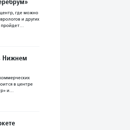
Церебрум»
центр, где можно
врологов и других
а пройдет…
в Нижнем
екоммерческих
оится в центре
тр» и…
ркете