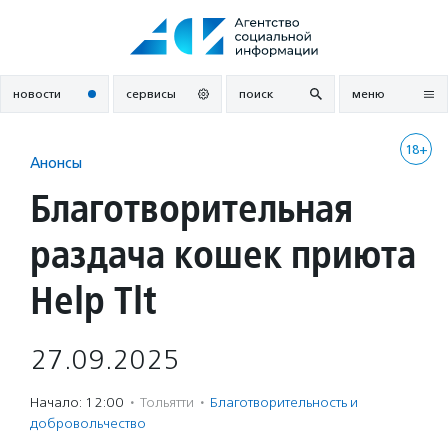
Перейти
к
содержанию
новости
сервисы
поиск
меню
18+
Анонсы
Благотворительная
раздача кошек приюта
Help Tlt
27.09.2025
Начало: 12:00
·
Тольятти
·
Благотвори­тель­ность и
доброволь­чест­во