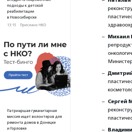
Наталья
подходы к детской
реконстру
реабилитации
пластиче
в Новосибирске
здравоох
13:15
·
Прислано НКО
Михаил 
репродук
онкологич
Министер
Дмитрий
пластичес
косметол
Сергей 
реконстру
Патриаршая гуманитарная
миссия ищет волонтеров для
пластичес
ремонта домов в Донецке
и Горловке
Владими