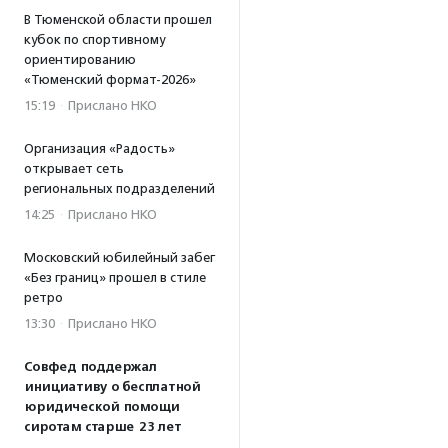
В Тюменской области прошел
кубок по спортивному
ориентированию
«Тюменский формат-2026»
15:19
·
Прислано НКО
Организация «Радость»
открывает сеть
региональных подразделений
14:25
·
Прислано НКО
Московский юбилейный забег
«Без границ» прошел в стиле
ретро
13:30
·
Прислано НКО
Совфед поддержал
инициативу о бесплатной
юридической помощи
сиротам старше 23 лет