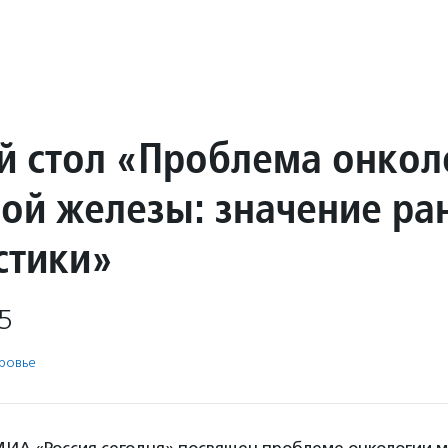
й стол «Проблема онкол
ой железы: значение ра
стики»
5
ровье