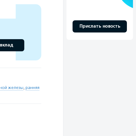
Прислать новость
 вклад
ной железы
,
ранняя