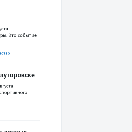
уста
ры. Это событие
ест­во
Ялуторовске
вгуста
 спортивного
в данных