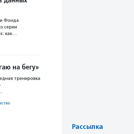
ми Фонда
з серии
х: как…
гаю на бегу»
редная тренировка
о
х…
ест­во
Рассылка