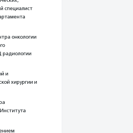
ических,
ый специалист
партамента
нтра онкологии
го
Ц радиологии
ой и
кой хирургии и
ра
 Института
лением