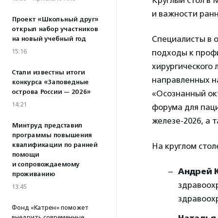
Круглый стол в
и важности ранн
Проект «Школьный друг»
открыл набор участников
Специалисты в о
на новый учебный год
15:16
подходы к проф
хирургического 
Стали известны итоги
направленных на
конкурса «Заповедные
острова России — 2026»
«Осознанный ок
14:21
форума для пац
железе-2026, а 
Минтруд представил
программы повышения
квалификации по ранней
На круглом стол
помощи
и сопровождаемому
Андрей 
проживанию
здравоох
13:45
здравоох
Фонд «Катрен» поможет
внедрить современные