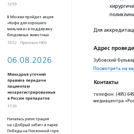
12:59
хирургич
поликлин
В Москве пройдет акция
«Кофе для хорошего
мальчика» в поддержку
Для аккредита
бездомных животных
10:52
·
Прислано НКО
Адрес провед
06.08.2026
Зубовский бульвар
Посмотреть на ка
Минздрав уточнил
правила передачи
Контакты
пациентам
незарегистрированных
телефон: (495) 64
в России препаратов
медиацентра «Рос
17:30
Началась регистрация
на «Добрый забег» в парке
Победы на Поклонной горе