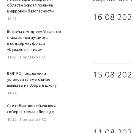
области освоят правила
цифровой безопасности
16.08.202
13:27
Встреча с Андреем Ургантом
стала лотом аукциона
в поддержку фонда
«Бумажная птица»
11:45
·
Прислано НКО
15.08.202
В ОП РФ предложили
установить ежегодные
выплаты на сборы в школу
11:24
Стихобиатлон «Км/вслух»
соберет семьи в Липецке
10:32
·
Прислано НКО
11.08.202