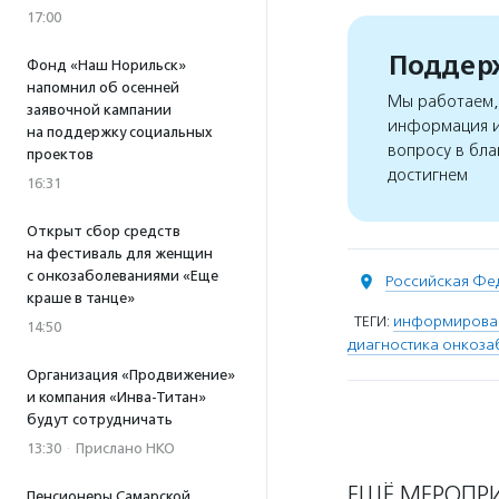
17:00
Поддерж
Фонд «Наш Норильск»
напомнил об осенней
Мы работаем, 
заявочной кампании
информация и
на поддержку социальных
вопросу в бла
проектов
достигнем
16:31
Открыт сбор средств
на фестиваль для женщин
с онкозаболеваниями «Еще
Российская Фе
краше в танце»
ТЕГИ:
информирован
14:50
диагностика онкоз
Организация «Продвижение»
и компания «Инва-Титан»
будут сотрудничать
13:30
·
Прислано НКО
ЕЩЁ МЕРОПР
Пенсионеры Самарской