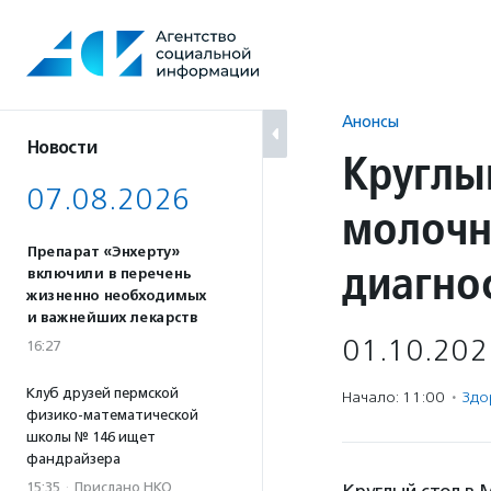
Перейти
к
содержанию
Анонсы
Новости
Круглы
07.08.2026
молочн
Препарат «Энхерту»
диагно
включили в перечень
жизненно необходимых
и важнейших лекарств
01.10.202
16:27
Клуб друзей пермской
Начало: 11:00
·
Здо
физико-математической
школы № 146 ищет
фандрайзера
15:35
·
Прислано НКО