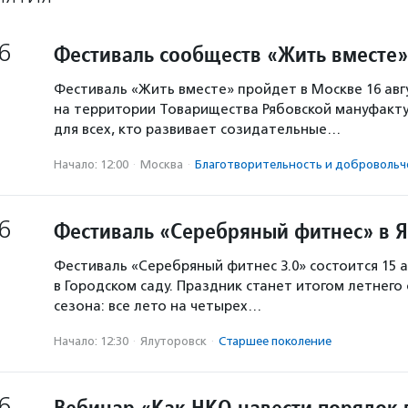
6
Фестиваль сообществ «Жить вместе»
Фестиваль «Жить вместе» пройдет в Москве 16 авг
на территории Товарищества Рябовской мануфакту
для всех, кто развивает созидательные…
Начало: 12:00
·
Москва
·
Благотвори­тель­ность и доброволь­ч
6
Фестиваль «Серебряный фитнес» в 
Фестиваль «Серебряный фитнес 3.0» состоится 15 а
в Городском саду. Праздник станет итогом летнего
сезона: все лето на четырех…
Начало: 12:30
·
Ялуторовск
·
Старшее поколение
6
Вебинар «Как НКО навести порядок 