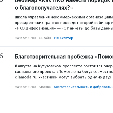
о благополучателях?»
Школа управления некоммерческими организация
президентских грантов проведет второй вебинар и
«НКО.Цифровизация» — «От анкеты до базы данны
Начало: 10:00
·
Онлайн
·
НКО-сектор
6
Благотворительная пробежка «Помо
8 августа на Кутузовском проспекте состоится оче
социального проекта «Помогаю на бегу» совместн
с lamoda.ru. Участники могут выбрать одну из дву
Начало: 10:00
·
Москва
·
Благотвори­тель­ность и доброволь­ч