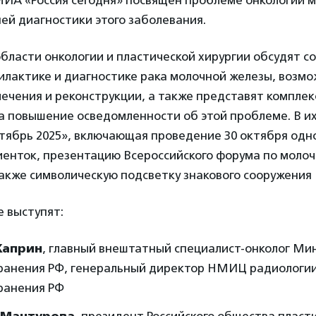
 МИА «Россия сегодня» посвящен проблеме онкологии 
ей диагностики этого заболевания.
бласти онкологии и пластической хирургии обсудят 
илактике и диагностике рака молочной железы, возм
лечения и реконструкции, а также представят компле
 повышение осведомленности об этой проблеме. В их
тябрь 2025», включающая проведение 30 октября одн
иенток, презентацию Всероссийского форума по моло
также символическую подсветку знакового сооружения
е выступят:
Каприн
, главный внештатный специалист-онколог Ми
ранения РФ, генеральный директор НМИЦ радиологи
ранения РФ