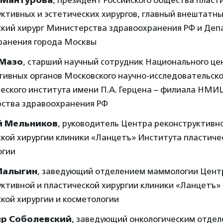
 Мантурова
, президент Российского общества пласт
ктивных и эстетических хирургов, главный внештатн
ский хирург Министерства здравоохранения РФ и Де
ранения города Москвы
Мазо
, старший научный сотрудник Национального це
тивных органов Московского научно-исследовательско
еского института имени П.А. Герцена – филиала НМИ
ства здравоохранения РФ
 Мельников
, руководитель Центра реконструктивн
кой хирургии клиники «Ланцетъ» Института пластичес
огии
Малыгин
, заведующий отделением маммологии Цент
ктивной и пластической хирургии клиники «Ланцетъ»
кой хирургии и косметологии
р Соболевский
, заведующий онкологическим отде