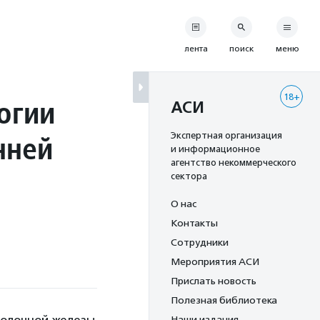
лента
поиск
меню
18+
огии
АСИ
нней
Экспертная организация
и информационное
агентство некоммерческого
сектора
О нас
Контакты
Сотрудники
Мероприятия АСИ
Прислать новость
Полезная библиотека
Наши издания