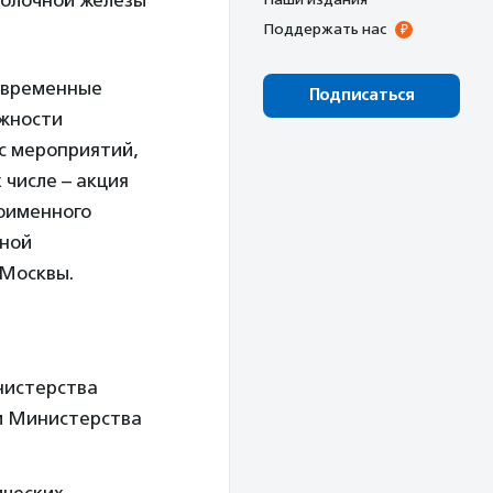
молочной железы
Поддержать нас
современные
Подписаться
ожности
кс мероприятий,
 числе – акция
оименного
чной
 Москвы.
нистерства
и Министерства