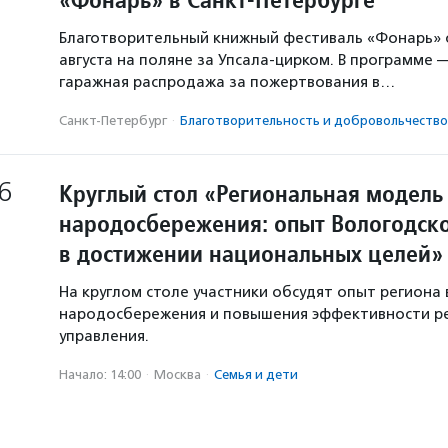
Благотворительный книжный фестиваль «Фонарь» с
августа на поляне за Упсала-цирком. В программе 
гаражная распродажа за пожертвования в…
Санкт-Петербург
·
Благотвори­тель­ность и доброволь­чест­во
6
Круглый стол «Региональная модель
народосбережения: опыт Вологодско
в достижении национальных целей»
На круглом столе участники обсудят опыт региона 
народосбережения и повышения эффективности р
управления.
Начало: 14:00
·
Москва
·
Семья и дети