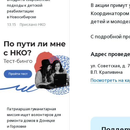
В акции примут
подходы к детской
реабилитации
Координатором 
в Новосибирске
детей и молодежи
13:15
·
Прислано НКО
С подробной пр
Адрес провед
ул. Советская, д.
В.П. Крапивина
Посмотреть на ка
Патриаршая гуманитарная
миссия ищет волонтеров для
ремонта домов в Донецке
и Горловке
Поддерж