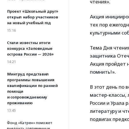
чтения».
Проект «Школьный друг»
Акция иницииров
открыл набор участников
на новый учебный год
тех пор ежегод
15:16
культурными со
Стали известны итоги
Тема Дня чтения
конкурса «Заповедные
острова России — 2026»
защитника Отеч
14:21
Акция пройдет 
помнить!».
Минтруд представил
программы повышения
квалификации по ранней
В этот день по 
помощи
мастер-классы, 
и сопровождаемому
России и Урала 
проживанию
13:45
литературу и чт
подвигах предко
Фонд «Катрен» поможет
внедрить современные