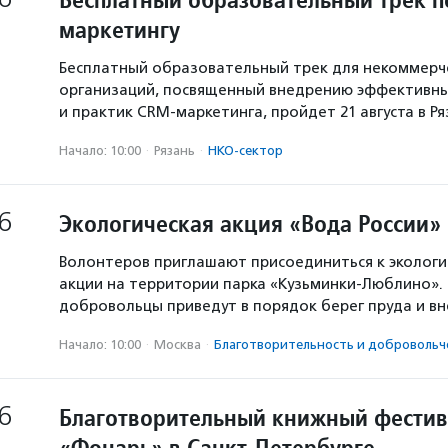
маркетингу
Бесплатный образовательный трек для некоммерч
организаций, посвященный внедрению эффективны
и практик CRM-маркетинга, пройдет 21 августа в Р
Начало: 10:00
·
Рязань
·
НКО-сектор
6
Экологическая акция «Вода России»
Волонтеров приглашают присоединиться к экологи
акции на территории парка «Кузьминки-Люблино». 
добровольцы приведут в порядок берег пруда и в
Начало: 10:00
·
Москва
·
Благотвори­тель­ность и доброволь­ч
6
Благотворительный книжный фестив
«Фонарь» в Санкт-Петербурге