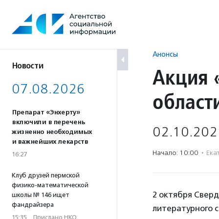
Перейти
к
содержанию
Анонсы
Новости
Акция 
07.08.2026
област
Препарат «Энхерту»
включили в перечень
02.10.202
жизненно необходимых
и важнейших лекарств
Начало: 10:00
·
Ека
16:27
Клуб друзей пермской
физико-математической
2 октября Сверд
школы № 146 ищет
фандрайзера
литературного с
15:35
·
Прислано НКО