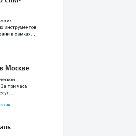
еских
х инструментов
язани в рамках…
 в Москве
ческой
За три часа
несут…
ест­во
аль