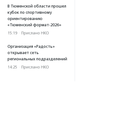
В Тюменской области прошел
кубок по спортивному
ориентированию
«Тюменский формат-2026»
15:19
·
Прислано НКО
Организация «Радость»
открывает сеть
региональных подразделений
14:25
·
Прислано НКО
Московский юбилейный забег
«Без границ» прошел в стиле
ретро
13:30
·
Прислано НКО
Совфед поддержал
инициативу о бесплатной
юридической помощи
сиротам старше 23 лет