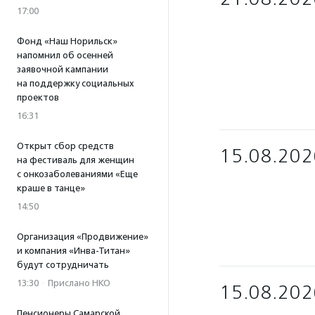
17:00
Фонд «Наш Норильск»
напомнил об осенней
заявочной кампании
на поддержку социальных
проектов
16:31
Открыт сбор средств
15.08.202
на фестиваль для женщин
с онкозаболеваниями «Еще
краше в танце»
14:50
Организация «Продвижение»
и компания «Инва-Титан»
будут сотрудничать
13:30
·
Прислано НКО
15.08.202
Пенсионеры Самарской