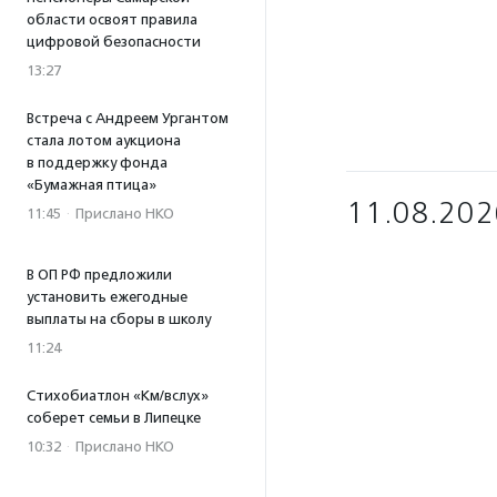
области освоят правила
цифровой безопасности
13:27
Встреча с Андреем Ургантом
стала лотом аукциона
в поддержку фонда
«Бумажная птица»
11.08.202
11:45
·
Прислано НКО
В ОП РФ предложили
установить ежегодные
выплаты на сборы в школу
11:24
Стихобиатлон «Км/вслух»
соберет семьи в Липецке
10:32
·
Прислано НКО