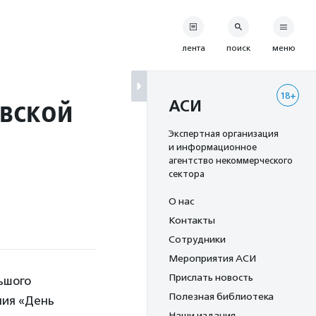
лента
поиск
меню
18+
овской
АСИ
Экспертная организация
и информационное
агентство некоммерческого
сектора
О нас
Контакты
Сотрудники
Мероприятия АСИ
Прислать новость
ьшого
Полезная библиотека
ния «День
Наши издания