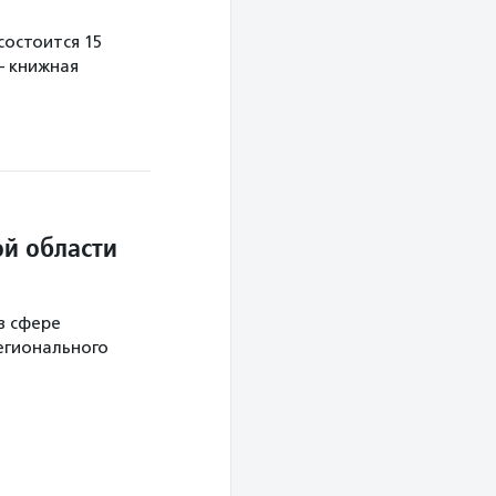
остоится 15
— книжная
й области
в сфере
егионального