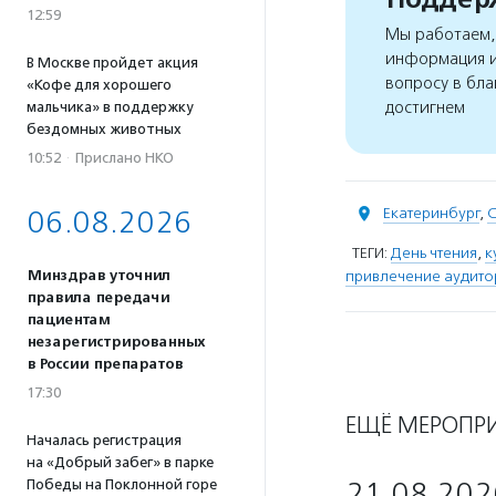
12:59
Мы работаем, 
информация и
В Москве пройдет акция
вопросу в бла
«Кофе для хорошего
достигнем
мальчика» в поддержку
бездомных животных
10:52
·
Прислано НКО
Екатеринбург
,
С
06.08.2026
ТЕГИ:
День чтения
,
к
Минздрав уточнил
привлечение аудито
правила передачи
пациентам
незарегистрированных
в России препаратов
17:30
ЕЩЁ МЕРОПР
Началась регистрация
на «Добрый забег» в парке
Победы на Поклонной горе
21.08.202