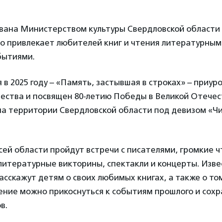
ана Министерством культуры Свердловской области в 
но привлекает любителей книг и чтения литературным
бытиями.
 в 2025 году – «Память, застывшая в строках» – приуро
ества и посвящен 80-летию Победы в Великой Отечес
на территории Свердловской области под девизом «Чи
всей области пройдут встречи с писателями, громкие ч
литературные викторины, спектакли и концерты. Изв
расскажут детям о своих любимых книгах, а также о том
ение можно прикоснуться к событиям прошлого и сохр
в.