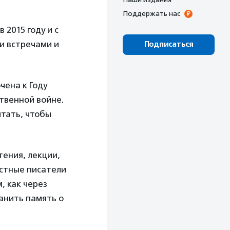
Поддержать нас
2015 году и с
и встречами и
Подписаться
чена к Году
твенной войне.
тать, чтобы
тения, лекции,
естные писатели
, как через
анить память о