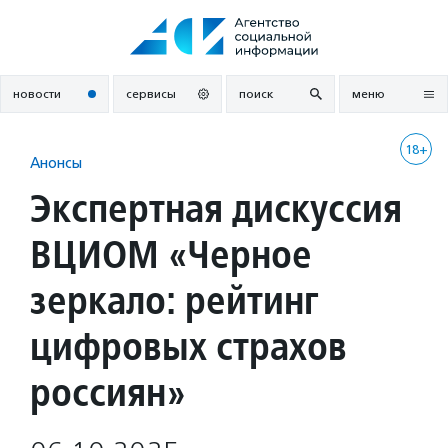
Перейти
к
содержанию
новости
сервисы
поиск
меню
18+
Анонсы
Экспертная дискуссия
ВЦИОМ «Черное
зеркало: рейтинг
цифровых страхов
россиян»