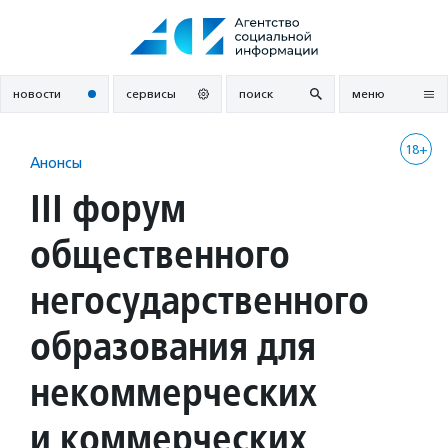
Перейти
к
содержанию
новости
сервисы
поиск
меню
18+
Анонсы
III форум
общественного
негосударственного
образования для
некоммерческих
и коммерческих