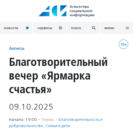
Перейти
к
содержанию
новости
сервисы
поиск
меню
18+
Анонсы
Благотворительный
вечер «Ярмарка
счастья»
09.10.2025
Начало: 19:00
·
Пермь
·
Благотвори­тель­ность и
доброволь­чест­во
,
Семья и дети