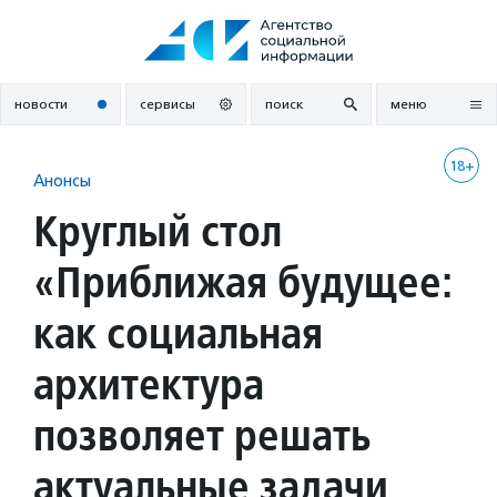
Перейти
к
содержанию
новости
сервисы
поиск
меню
18+
Анонсы
Круглый стол
«Приближая будущее:
как социальная
архитектура
позволяет решать
актуальные задачи