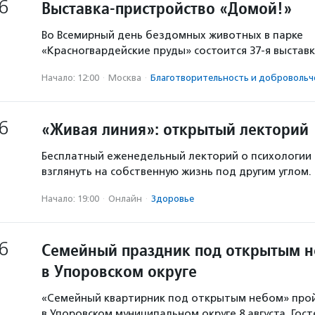
6
Выставка-пристройство «Домой!»
Во Всемирный день бездомных животных в парке
«Красногвардейские пруды» состоится 37-я выстав
Начало: 12:00
·
Москва
·
Благотвори­тель­ность и доброволь­ч
6
«Живая линия»: открытый лекторий
Бесплатный еженедельный лекторий о психологии
взглянуть на собственную жизнь под другим углом.
Начало: 19:00
·
Онлайн
·
Здоровье
6
Семейный праздник под открытым 
в Упоровском округе
«Семейный квартирник под открытым небом» про
в Упоровском муниципальном округе 8 августа. Гос