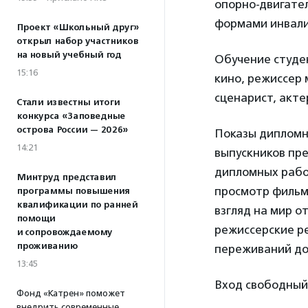
опорно-двигател
формами инвали
Проект «Школьный друг»
открыл набор участников
на новый учебный год
Обучение студен
15:16
кино, режиссер 
сценарист, акте
Стали известны итоги
конкурса «Заповедные
острова России — 2026»
Показы дипломны
14:21
выпускников пре
дипломных рабо
Минтруд представил
просмотр фильмо
программы повышения
квалификации по ранней
взгляд на мир о
помощи
режиссерские р
и сопровождаемому
проживанию
переживаний до
13:45
Вход свободный
Фонд «Катрен» поможет
внедрить современные