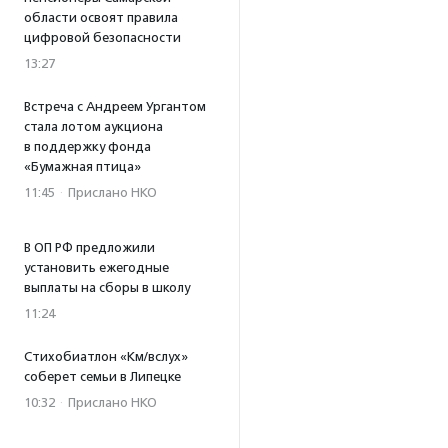
области освоят правила
цифровой безопасности
13:27
Встреча с Андреем Ургантом
стала лотом аукциона
в поддержку фонда
«Бумажная птица»
11:45
·
Прислано НКО
В ОП РФ предложили
установить ежегодные
выплаты на сборы в школу
11:24
Стихобиатлон «Км/вслух»
соберет семьи в Липецке
10:32
·
Прислано НКО