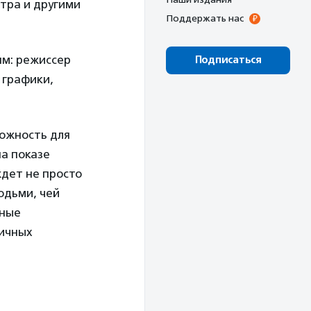
тра и другими
Поддержать нас
ям: режиссер
Подписаться
 графики,
можность для
на показе
дет не просто
юдьми, чей
ьные
личных