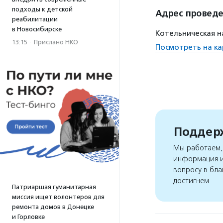
подходы к детской
Адрес провед
реабилитации
в Новосибирске
Котельническая н
13:15
·
Прислано НКО
Посмотреть на ка
Поддерж
Мы работаем, 
информация и
вопросу в бла
достигнем
Патриаршая гуманитарная
миссия ищет волонтеров для
ремонта домов в Донецке
и Горловке