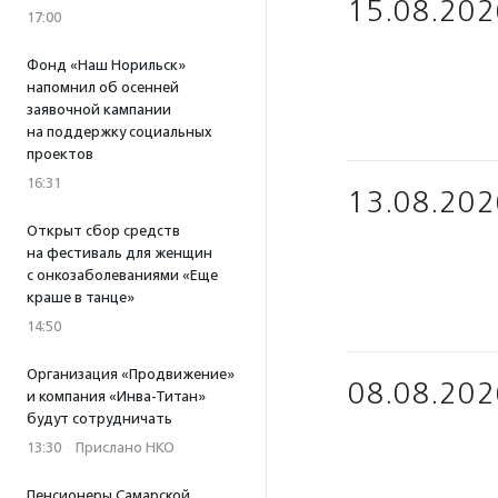
15.08.202
17:00
Фонд «Наш Норильск»
напомнил об осенней
заявочной кампании
на поддержку социальных
проектов
16:31
13.08.202
Открыт сбор средств
на фестиваль для женщин
с онкозаболеваниями «Еще
краше в танце»
14:50
Организация «Продвижение»
08.08.202
и компания «Инва-Титан»
будут сотрудничать
13:30
·
Прислано НКО
Пенсионеры Самарской