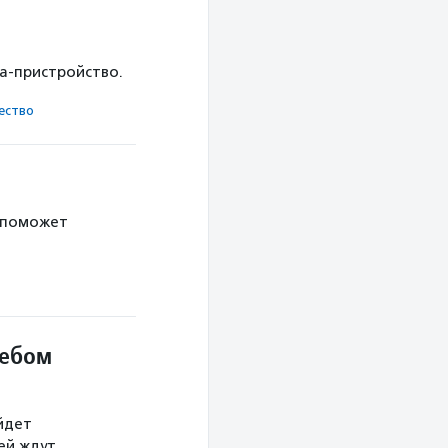
ка-пристройство.
ест­во
 поможет
небом
йдет
тей ждут