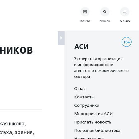
лента
поиск
меню
18+
кников
АСИ
Экспертная организация
и информационное
агентство некоммерческого
сектора
О нас
Контакты
Сотрудники
Мероприятия АСИ
Прислать новость
кая школа,
Полезная библиотека
уха, зрения,
Наши издания