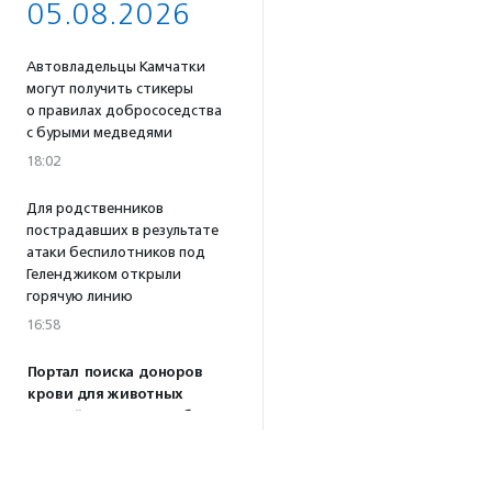
05.08.2026
Автовладельцы Камчатки
могут получить стикеры
о правилах добрососедства
с бурыми медведями
18:02
Для родственников
пострадавших в результате
атаки беспилотников под
Геленджиком открыли
горячую линию
16:58
Портал поиска доноров
крови для животных
«Одной Крови» заработал
по всей России
16:53