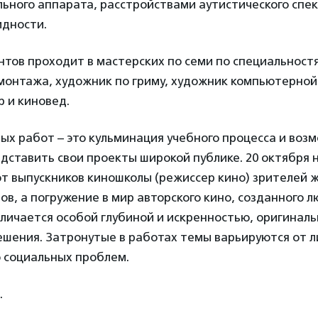
ьного аппарата, расстройствами аутистического спек
дности.
тов проходит в мастерских по семи по специальност
монтажа, художник по гриму, художник компьютерной
р и киновед.
х работ – это кульминация учебного процесса и воз
дставить свои проекты широкой публике. 20 октября 
т выпускников киношколы (режиссер кино) зрителей ж
в, а погружение в мир авторского кино, созданного л
тличается особой глубиной и искренностью, оригинал
ешения. Затронутые в работах темы варьируются от 
 социальных проблем.
.