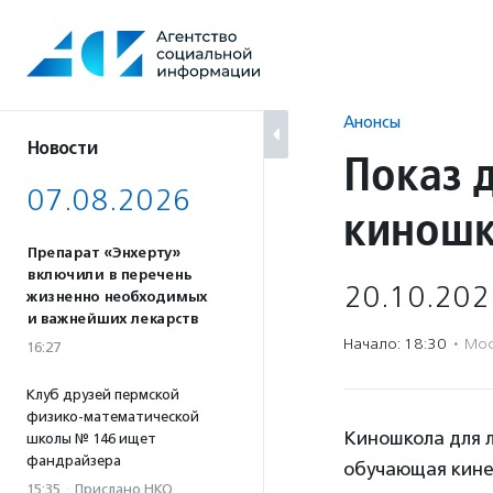
Перейти
к
содержанию
Анонсы
Новости
Показ 
07.08.2026
киношк
Препарат «Энхерту»
включили в перечень
20.10.202
жизненно необходимых
и важнейших лекарств
Начало: 18:30
·
Мос
16:27
Клуб друзей пермской
физико-математической
Киношкола для л
школы № 146 ищет
фандрайзера
обучающая кине
15:35
·
Прислано НКО