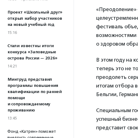
«Преодоление» –
Проект «Школьный друг»
целеустремленн
открыл набор участников
на новый учебный год
фестиваль объе
15:16
возможностями з
о здоровом обра
Стали известны итоги
конкурса «Заповедные
острова России — 2026»
В этом году на 
14:21
теперь это не т
преодолеть серь
Минтруд представил
итогам отбора в
программы повышения
квалификации по ранней
Бельгии, Герман
помощи
и сопровождаемому
Специальным го
проживанию
13:45
успешный бизне
представит свою
Фонд «Катрен» поможет
внедрить современные