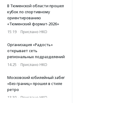
В Тюменской области прошел
кубок по спортивному
ориентированию
«Тюменский формат-2026»
15:19
·
Прислано НКО
Организация «Радость»
открывает сеть
региональных подразделений
14:25
·
Прислано НКО
Московский юбилейный забег
«Без границ» прошел в стиле
ретро
13:30
·
Прислано НКО
Совфед поддержал
инициативу о бесплатной
юридической помощи
сиротам старше 23 лет