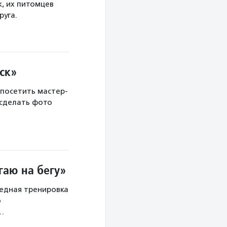
, их питомцев
руга.
ск»
 посетить мастер-
 сделать фото
гаю на бегу»
редная тренировка
о
х…