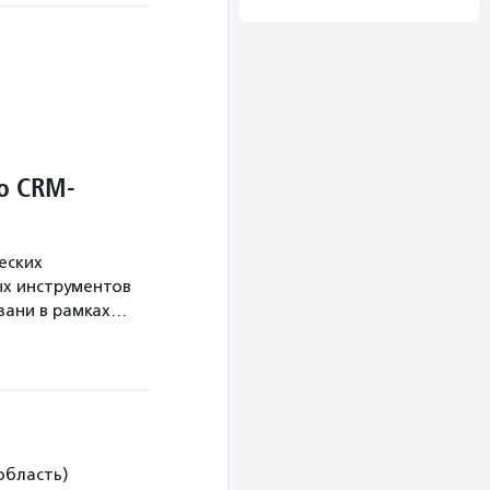
о CRM-
еских
х инструментов
язани в рамках…
область)