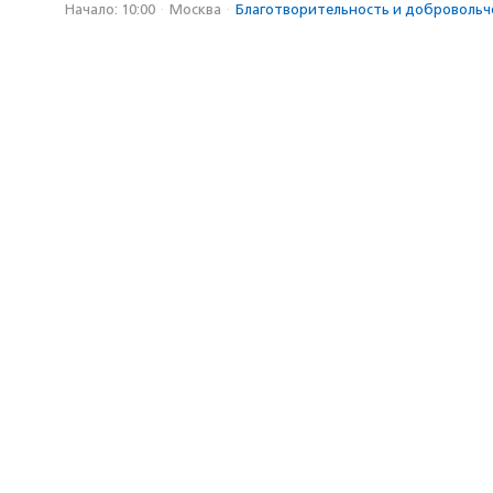
Начало: 10:00
·
Москва
·
Благотвори­тель­ность и доброволь­ч