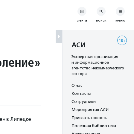
лента
поиск
меню
18+
АСИ
оление»
Экспертная организация
и информационное
агентство некоммерческого
сектора
О нас
Контакты
Сотрудники
Мероприятия АСИ
Прислать новость
е» в Липецке
Полезная библиотека
Наши издания