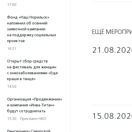
17:00
Фонд «Наш Норильск»
напомнил об осенней
заявочной кампании
ЕЩЁ МЕРОПР
на поддержку социальных
проектов
21.08.202
16:31
Открыт сбор средств
на фестиваль для женщин
с онкозаболеваниями «Еще
краше в танце»
14:50
Организация «Продвижение»
и компания «Инва-Титан»
будут сотрудничать
15.08.202
13:30
·
Прислано НКО
Пенсионеры Самарской