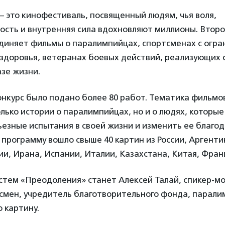
 это кинофестиваль, посвященный людям, чья воля,
ость и внутренняя сила вдохновляют миллионы. Второ
диняет фильмы о паралимпийцах, спортсменах с огр
доровья, ветеранах боевых действий, реализующих с
зе жизни.
конкурс было подано более 80 работ. Тематика фильмо
олько истории о паралимпийцах, но и о людях, которые
езные испытания в своей жизни и изменить ее благод
 программу вошло свыше 40 картин из России, Аргенти
ии, Ирана, Испании, Италии, Казахстана, Китая, Фран
стем «Преодоления» станет Алексей Талай, спикер-м
смен, учредитель благотворительного фонда, парали
 картину.