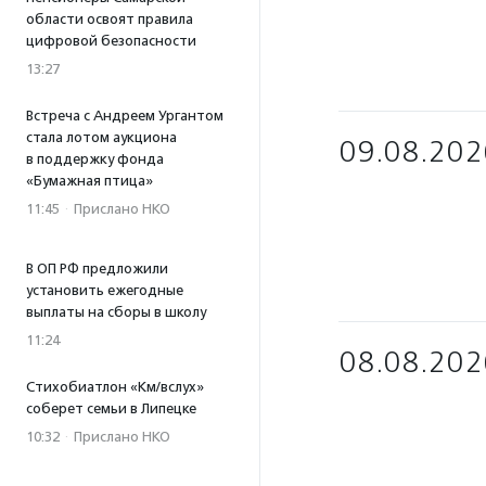
области освоят правила
цифровой безопасности
13:27
Встреча с Андреем Ургантом
стала лотом аукциона
09.08.202
в поддержку фонда
«Бумажная птица»
11:45
·
Прислано НКО
В ОП РФ предложили
установить ежегодные
выплаты на сборы в школу
11:24
08.08.202
Стихобиатлон «Км/вслух»
соберет семьи в Липецке
10:32
·
Прислано НКО