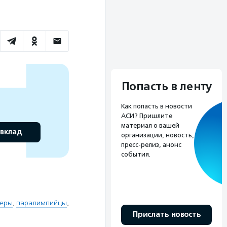
Попасть в ленту
Как попасть в новости
АСИ? Пришлите
материал о вашей
 вклад
организации, новость,
пресс-релиз, анонс
события.
деры
,
паралимпийцы
,
Прислать новость