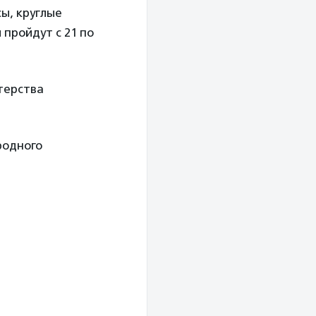
ы, круглые
 пройдут с 21 по
терства
родного