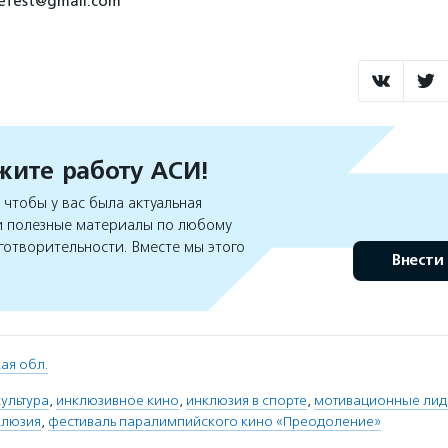
iefest@gmail.com
ите работу АСИ!
чтобы у вас была актуальная
 полезные материалы по любому
готворительности. Вместе мы этого
Внести
ая обл.
ультура
,
инклюзивное кино
,
инклюзия в спорте
,
мотивационные ли
клюзия
,
фестиваль паралимпийского кино «Преодоление»