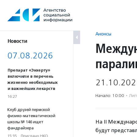
Перейти
к
содержанию
Анонсы
Новости
Междун
07.08.2026
парали
Препарат «Энхерту»
включили в перечень
21.10.202
жизненно необходимых
и важнейших лекарств
Начало: 10:00
·
Лип
16:27
Клуб друзей пермской
физико-математической
На II Междунар
школы № 146 ищет
фандрайзера
будут представл
15:35
·
Прислано НКО