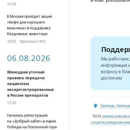
e-mail: preodolen
12:59
В Москве пройдет акция
«Кофе для хорошего
мальчика» в поддержку
бездомных животных
10:52
·
Прислано НКО
Поддерж
06.08.2026
Мы работаем, 
информация и
вопросу в бла
Минздрав уточнил
достигнем
правила передачи
пациентам
незарегистрированных
в России препаратов
17:30
Липецк
,
Липецк
Началась регистрация
ТЕГИ:
инклюзивная к
на «Добрый забег» в парке
социокультурная ин
Победы на Поклонной горе