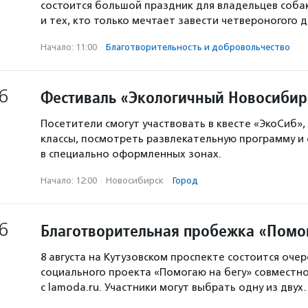
состоится большой праздник для владельцев собак
и тех, кто только мечтает завести четвероногого д
Начало: 11:00
·
Благотвори­тель­ность и доброволь­чест­во
6
Фестиваль «Экологичный Новосибир
Посетители смогут участвовать в квесте «ЭкоСиб»,
классы, посмотреть развлекательную программу и
в специально оформленных зонах.
Начало: 12:00
·
Новосибирск
·
Город
6
Благотворительная пробежка «Помо
8 августа на Кутузовском проспекте состоится оче
социального проекта «Помогаю на бегу» совместн
с lamoda.ru. Участники могут выбрать одну из дву