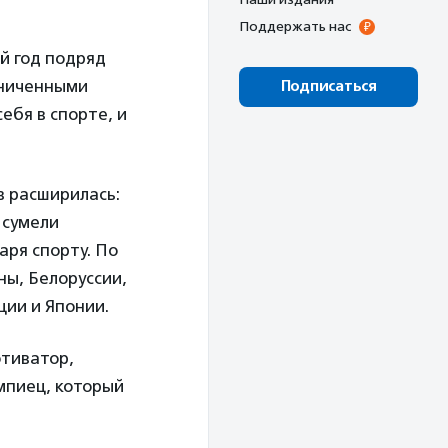
Поддержать нас
й год подряд
аниченными
Подписаться
ебя в спорте, и
в расширилась:
 сумели
аря спорту. По
ны, Белоруссии,
ции и Японии.
отиватор,
мпиец, который