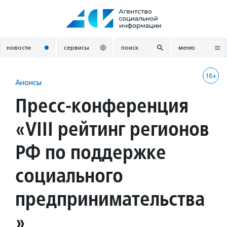
Перейти
к
содержанию
новости
сервисы
поиск
меню
18+
Анонсы
Пресс-конференция
«VIII рейтинг регионов
РФ по поддержке
социального
предпринимательства
»