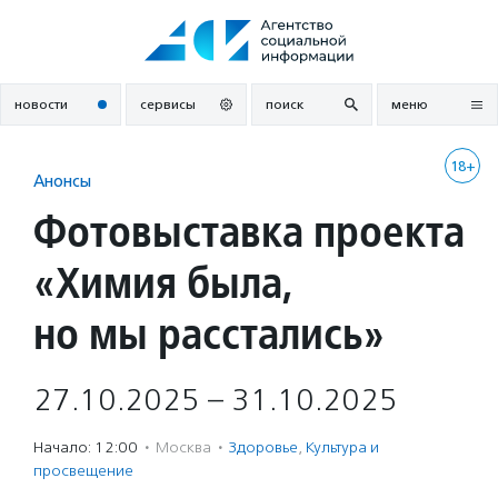
Перейти
к
содержанию
новости
сервисы
поиск
меню
18+
Анонсы
Фотовыставка проекта
«Химия была,
но мы расстались»
27.10.2025 – 31.10.2025
Начало: 12:00
·
Москва
·
Здоровье
,
Культура и
просвещение