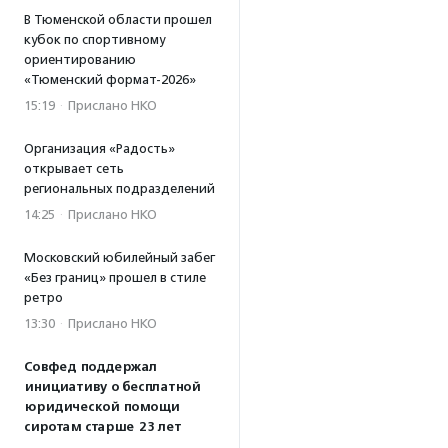
В Тюменской области прошел
кубок по спортивному
ориентированию
«Тюменский формат-2026»
15:19
·
Прислано НКО
Организация «Радость»
открывает сеть
региональных подразделений
14:25
·
Прислано НКО
Московский юбилейный забег
«Без границ» прошел в стиле
ретро
13:30
·
Прислано НКО
Совфед поддержал
инициативу о бесплатной
юридической помощи
сиротам старше 23 лет