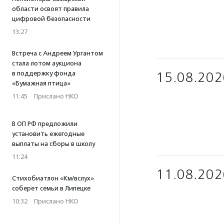
области освоят правила
цифровой безопасности
13:27
Встреча с Андреем Ургантом
стала лотом аукциона
в поддержку фонда
15.08.202
«Бумажная птица»
11:45
·
Прислано НКО
В ОП РФ предложили
установить ежегодные
выплаты на сборы в школу
11:24
11.08.202
Стихобиатлон «Км/вслух»
соберет семьи в Липецке
10:32
·
Прислано НКО