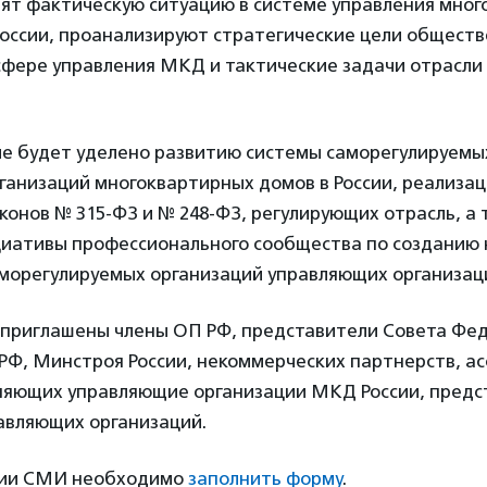
дят фактическую ситуацию в системе управления мно
оссии, проанализируют стратегические цели общест
сфере управления МКД и тактические задачи отрасли
е будет уделено развитию системы саморегулируемы
ганизаций многоквартирных домов в России, реализа
онов № 315-ФЗ и № 248-ФЗ, регулирующих отрасль, а 
иативы профессионального сообщества по созданию 
морегулируемых организаций управляющих организа
л приглашены члены ОП РФ, представители Совета Фе
РФ, Минстроя России, некоммерческих партнерств, а
няющих управляющие организации МКД России, предс
авляющих организаций.
ции СМИ необходимо
заполнить форму
.