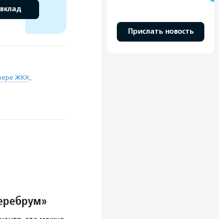
 вклад
Прислать новость
фере ЖКХ
,
Церебрум»