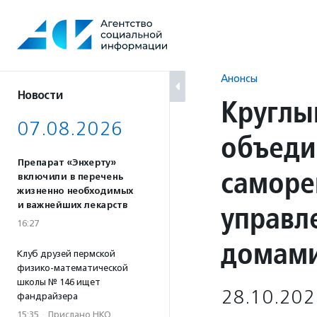
Перейти
к
содержанию
Анонсы
Новости
Круглы
07.08.2026
объеди
Препарат «Энхерту»
саморе
включили в перечень
жизненно необходимых
управл
и важнейших лекарств
16:27
домам
Клуб друзей пермской
физико-математической
школы № 146 ищет
28.10.202
фандрайзера
15:35
·
Прислано НКО