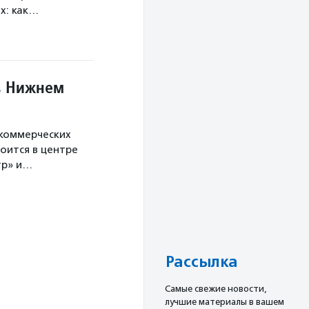
х: как…
в Нижнем
екоммерческих
оится в центре
тр» и…
Рассылка
Cамые свежие новости,
лучшие материалы в вашем