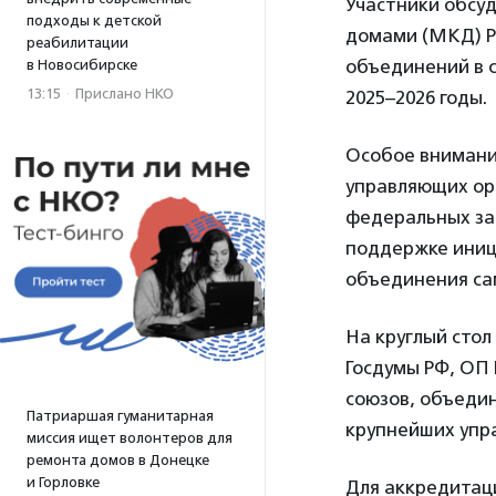
Участники обсу
подходы к детской
домами (МКД) Р
реабилитации
объединений в 
в Новосибирске
13:15
·
Прислано НКО
2025–2026 годы.
Особое внимани
управляющих ор
федеральных зак
поддержке иниц
объединения са
На круглый сто
Госдумы РФ, ОП 
союзов, объеди
Патриаршая гуманитарная
крупнейших упр
миссия ищет волонтеров для
ремонта домов в Донецке
и Горловке
Для аккредита