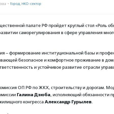
ква
·
Город
,
НКО-сектор
бщественной палате РФ пройдет круглый стол «Роль о
развитии саморегулирования в сфере управления мно
ия – формирование институциональной базы и профе
ивающей безопасное и комфортное проживание в дом
тветственность и устойчивое развитие отрасли упра
Комиссия ОП РФ по ЖКХ, строительству и дорогам. Мо
омиссии
Галина Дзюба
, исполняющий обязанности 
жилищного конгресса
Александр Гурылев
.