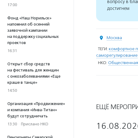
вопросу в бла
17:00
достигнем
Фонд «Наш Норильск»
напомнил об осенней
заявочной кампании
на поддержку социальных
Москва
проектов
ТЕГИ:
комфортное 
16:31
саморегулирование
НКО:
Общественная
Открыт сбор средств
на фестиваль для женщин
с онкозаболеваниями «Еще
краше в танце»
14:50
Организация «Продвижение»
ЕЩЁ МЕРОПР
и компания «Инва-Титан»
будут сотрудничать
16.08.202
13:30
·
Прислано НКО
Пенсионеры Самарской