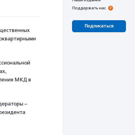
Поддержать нас
Подписаться
бщественных
гоквартирными
ссиональной
ах,
вления МКД в
дераторы –
президента