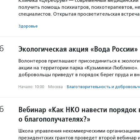
Клиника «Церебрум» — современный медицинский 
получить помощь психиатров, психотерапевтов, не
специалистов. Открытая просветительская встреч
Здоровье
6
Экологическая акция «Вода России»
Волонтеров приглашают присоединиться к экологи
акции на территории парка «Кузьминки-Люблино». 
добровольцы приведут в порядок берег пруда и в
Начало: 10:00
·
Москва
·
Благотвори­тель­ность и доброволь­ч
6
Вебинар «Как НКО навести порядок 
о благополучателях?»
Школа управления некоммерческими организация
президентских грантов проведет второй вебинар и