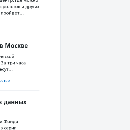
центр, где можно
врологов и других
а пройдет…
 в Москве
ческой
За три часа
несут…
ест­во
в данных
ми Фонда
з серии