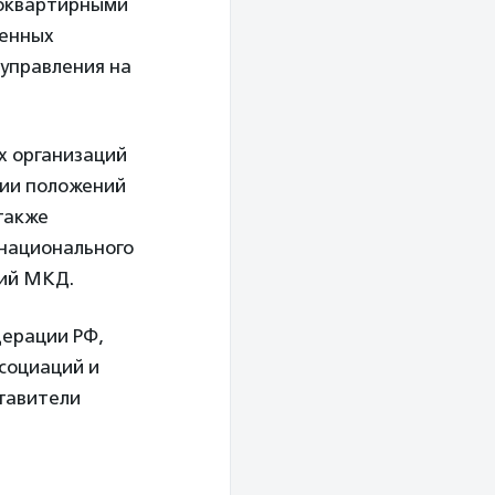
гоквартирными
венных
 управления на
х организаций
ции положений
также
национального
ций МКД.
дерации РФ,
ссоциаций и
тавители