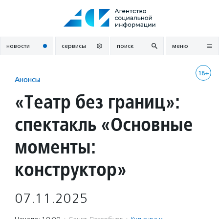
Перейти
к
содержанию
новости
сервисы
поиск
меню
18+
Анонсы
«Театр без границ»:
спектакль «Основные
моменты:
конструктор»
07.11.2025