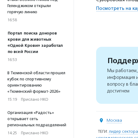
Геленджиком открыли
Посмотреть на ка
горячую линию
16:58
Портал поиска доноров
крови для животных
«Одной Крови» заработал
по всей России
Поддерж
16:53
Мы работаем, 
В Тюменской области прошел
информация и
кубок по спортивному
вопросу в бла
ориентированию
достигнем
«Тюменский формат-2026»
15:19
·
Прислано НКО
Организация «Радость»
открывает сеть
Москва
региональных подразделений
ТЕГИ:
лидер сектора
14:25
·
Прислано НКО
некоммерческого с