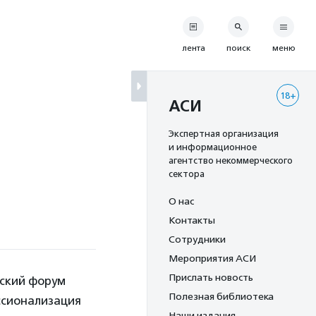
лента
поиск
меню
18+
АСИ
Экспертная организация
и информационное
агентство некоммерческого
сектора
О нас
Контакты
Сотрудники
Мероприятия АСИ
Прислать новость
йский форум
Полезная библиотека
ссионализация
Наши издания