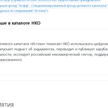
льный фонд "Хофф"
,
Специализированный фонд целевого капитала
турных исследований "Истоки"»
ше в каталоге НКО
левого капитала «Истоки» помогает НКО использовать цифров
пускает подкаст об эндаументах, переводит и публикует заруб
ьности, исследует российский некоммерческий сектор, поддер
ервозванного.
ИЯТИЯ