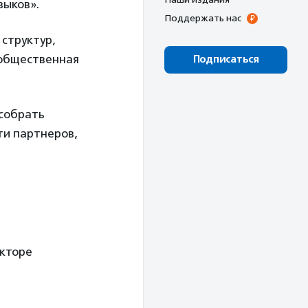
выков».
Поддержать нас
структур,
 общественная
Подписаться
 собрать
ти партнеров,
екторе