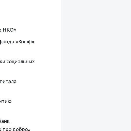
ер НКО»
 фонда «Хофф»
ки социальных
апитала
витию
банк
к про добро»