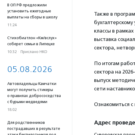
В ОП РФ предложили
установить ежегодные
Также в програ
выплаты на сборы в школу
бухгалтерскому 
11:24
классы в рамка
Стихобиатлон «Км/вслух»
выставка социал
соберет семьи в Липецке
сектора, нетвор
10:32
·
Прислано НКО
По итогам рабо
05.08.2026
сектора на 2026
выпуск методиче
Автовладельцы Камчатки
сети наставнико
могут получить стикеры
о правилах добрососедства
с бурыми медведями
Ознакомиться с
18:02
Адрес провед
Для родственников
пострадавших в результате
Суворовская площа
атаки беспилотников под