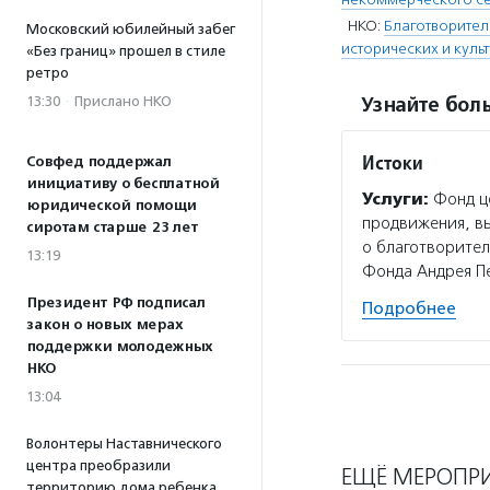
НКО:
Благотворите
Московский юбилейный забег
исторических и куль
«Без границ» прошел в стиле
ретро
13:30
·
Прислано НКО
Узнайте боль
Истоки
Совфед поддержал
инициативу о бесплатной
Услуги:
Фонд це
юридической помощи
продвижения, вы
сиротам старше 23 лет
о благотворител
13:19
Фонда Андрея П
Президент РФ подписал
Подробнее
закон о новых мерах
поддержки молодежных
НКО
13:04
Волонтеры Наставнического
центра преобразили
ЕЩЁ МЕРОПР
территорию дома ребенка