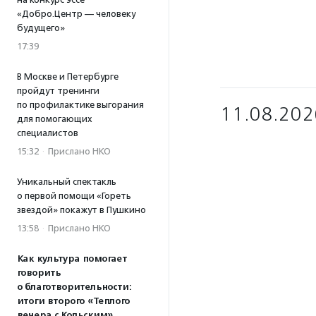
«Добро.Центр — человеку
будущего»
17:39
В Москве и Петербурге
пройдут тренинги
по профилактике выгорания
11.08.202
для помогающих
специалистов
15:32
·
Прислано НКО
Уникальный спектакль
о первой помощи «Гореть
звездой» покажут в Пушкино
13:58
·
Прислано НКО
Как культура помогает
говорить
о благотворительности:
итоги второго «Теплого
вечера с Кольским»