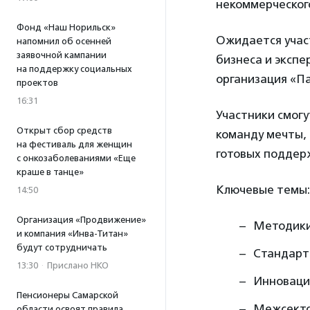
некоммерческог
Фонд «Наш Норильск»
Ожидается учас
напомнил об осенней
заявочной кампании
бизнеса и эксп
на поддержку социальных
организация «П
проектов
16:31
Участники смогу
Открыт сбор средств
команду мечты, 
на фестиваль для женщин
готовых поддер
с онкозаболеваниями «Еще
краше в танце»
Ключевые темы:
14:50
Организация «Продвижение»
Методики
и компания «Инва-Титан»
будут сотрудничать
Стандарт
13:30
·
Прислано НКО
Инноваци
Пенсионеры Самарской
Межсекто
области освоят правила