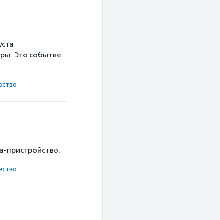
уста
ры. Это событие
ест­во
ка-пристройство.
ест­во