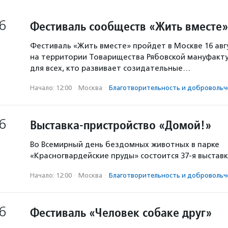
6
Фестиваль сообществ «Жить вместе»
Фестиваль «Жить вместе» пройдет в Москве 16 авг
на территории Товарищества Рябовской мануфакту
для всех, кто развивает созидательные…
Начало: 12:00
·
Москва
·
Благотвори­тель­ность и доброволь­ч
6
Выставка-пристройство «Домой!»
Во Всемирный день бездомных животных в парке
«Красногвардейские пруды» состоится 37-я выстав
Начало: 12:00
·
Москва
·
Благотвори­тель­ность и доброволь­ч
6
Фестиваль «Человек собаке друг»