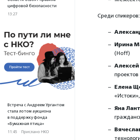
цифровой безопасности
13:27
Среди спикеров:
Алексан
Ирина М
(Hoff)
Алексей
проектов
Елена Щ
«Истоки»
Встреча с Андреем Ургантом
Яна Лан
стала лотом аукциона
гражданс
в поддержку фонда
«Бумажная птица»
Вячесла
11:45
·
Прислано НКО
технологи