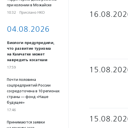
при колонии в Можайске
16.08.202
10:32
·
Прислано НКО
04.08.2026
Биологи предупредили,
что развитие туризма
на Камчатке может
навредить косаткам
17:59
15.08.202
Почти половина
соцпредприятий России
сосредоточена в 10 регионах
страны — фонд «Наше
будущее»
17:46
15.08.202
Принимаются заявки
на конкурс эссе