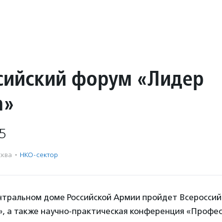
сийский форум «Лидер
а»
5
ква
·
НКО-сектор
ентральном доме Российской Армии пройдет Всеросси
», а также научно-практическая конференция «Профе