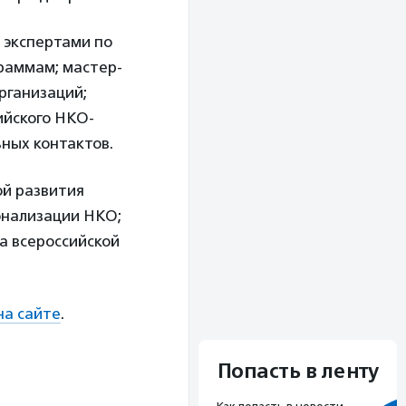
 экспертами по
граммам; мастер-
рганизаций;
ийского НКО-
ных контактов.
ой развития
ионализации НКО;
а всероссийской
на сайте
.
Попасть в ленту