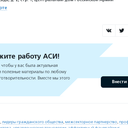
рте
ите работу АСИ!
чтобы у вас была актуальная
 полезные материалы по любому
готворительности. Вместе мы этого
Внести
,
лидеры гражданского общества
,
межсекторное партнерство
,
про
ектора
,
управленческие технологии
,
эффективный фандрайзинг