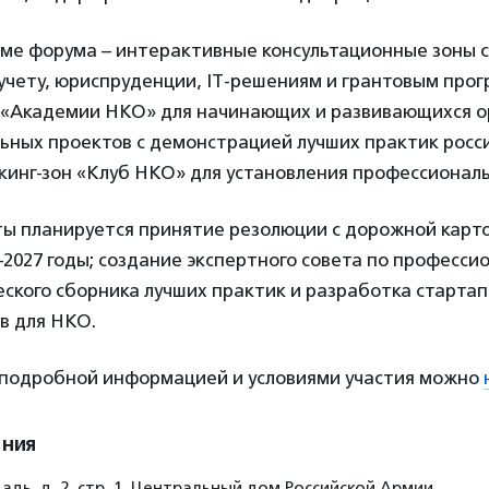
мме форума – интерактивные консультационные зоны с
учету, юриспруденции, IT-решениям и грантовым про
х «Академии НКО» для начинающих и развивающихся о
ьных проектов с демонстрацией лучших практик росс
кинг-зон «Клуб НКО» для установления профессиональ
ты планируется принятие резолюции с дорожной карт
–2027 годы; создание экспертного совета по професс
ского сборника лучших практик и разработка стартап
в для НКО.
 подробной информацией и условиями участия можно
ения
дь, д. 2, стр. 1, Центральный дом Российской Армии