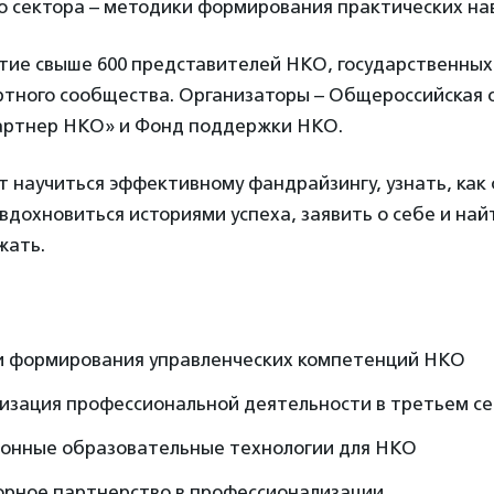
о сектора – методики формирования практических на
тие свыше 600 представителей НКО, государственных 
ертного сообщества. Организаторы – Общероссийская
артнер НКО» и Фонд поддержки НКО.
т научиться эффективному фандрайзингу, узнать, как
вдохновиться историями успеха, заявить о себе и най
жать.
 формирования управленческих компетенций НКО
изация профессиональной деятельности в третьем с
онные образовательные технологии для НКО
рное партнерство в профессионализации