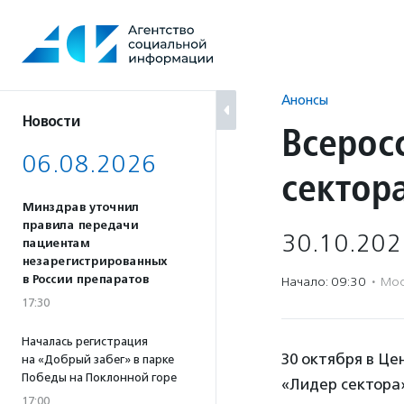
Перейти
к
содержанию
Анонсы
Новости
Всерос
06.08.2026
сектор
Минздрав уточнил
правила передачи
30.10.202
пациентам
незарегистрированных
в России препаратов
Начало: 09:30
·
Мос
17:30
Началась регистрация
30 октября в Ц
на «Добрый забег» в парке
Победы на Поклонной горе
«Лидер сектора
17:00