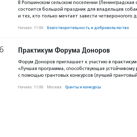
В Ропшинском сельском поселении (Ленинградская 
состоится большой праздник для владельцев собак
и тех, кто только мечтает завести четвероногого д
Начало: 11:00
·
Благотвори­тель­ность и доброволь­чест­во
6
Практикум Форума Доноров
Форум Доноров приглашает к участию в практикум
«Лучшая программа, способствующая устойчивому
с помощью грантовых конкурсов (лучший грантовый 
Начало: 11:00
·
Москва
·
Гранты и конкурсы