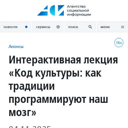
Перейти
к
содержанию
новости
сервисы
поиск
меню
18+
Анонсы
Интерактивная лекция
«Код культуры: как
традиции
программируют наш
мозг»