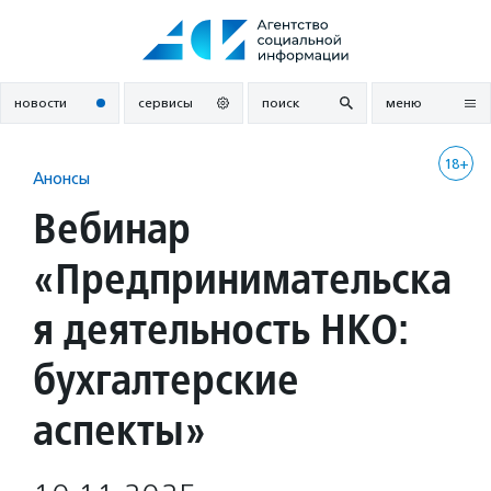
Перейти
к
содержанию
новости
сервисы
поиск
меню
18+
Анонсы
Вебинар
«Предпринимательска
я деятельность НКО:
бухгалтерские
аспекты»