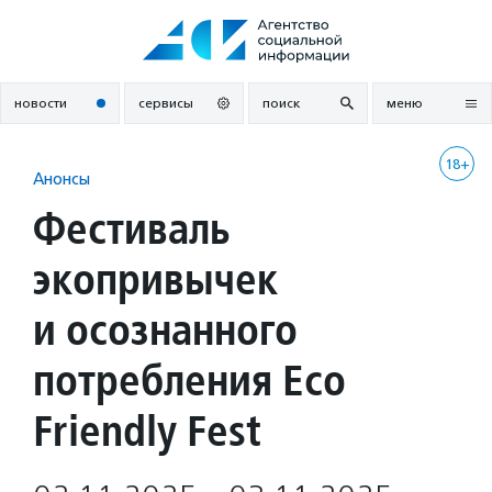
Перейти
к
содержанию
новости
сервисы
поиск
меню
18+
Анонсы
Фестиваль
экопривычек
и осознанного
потребления Eco
Friendly Fest