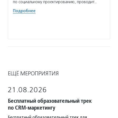
по социальному проектированию, проводит…
успехо
Подробнее
Волон
в ключ
в темн
Подро
ЕЩЁ МЕРОПРИЯТИЯ
21.08.2026
Бесплатный образовательный трек
по CRM-маркетингу
Бесплатный образовательный трек для