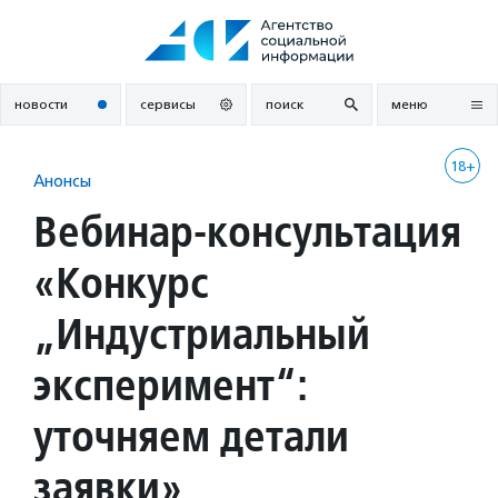
Перейти
к
содержанию
новости
сервисы
поиск
меню
18+
Анонсы
Вебинар-консультация
«Конкурс
„Индустриальный
эксперимент“:
уточняем детали
заявки»