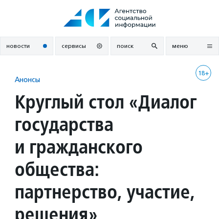
Перейти
к
содержанию
новости
сервисы
поиск
меню
18+
Анонсы
Круглый стол «Диалог
государства
и гражданского
общества:
партнерство, участие,
решения»