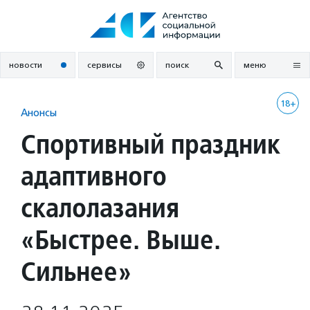
Перейти
к
содержанию
новости
сервисы
поиск
меню
18+
Анонсы
Спортивный праздник
адаптивного
скалолазания
«Быстрее. Выше.
Сильнее»