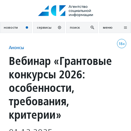
Перейти
к
содержанию
новости
сервисы
поиск
меню
18+
Анонсы
Вебинар «Грантовые
конкурсы 2026:
особенности,
требования,
критерии»